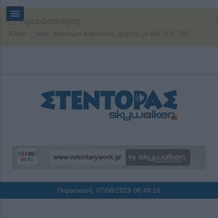
Προειδοποίηση
JUser: :_load: Αδυναμία φόρτωσης χρήστη με Α/Α (ID): 740
Παρασκευή, 07/08/2026
06:48:16