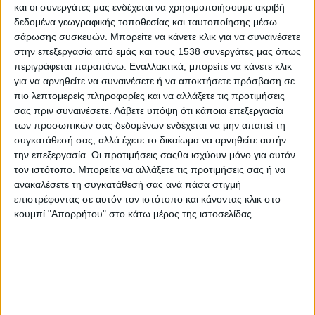
πρωτοβουλιών που αφορούν την εκπαίδευση, σε συνεργασία
και οι συνεργάτες μας ενδέχεται να χρησιμοποιήσουμε ακριβή
δεδομένα γεωγραφικής τοποθεσίας και ταυτοποίησης μέσω
με τον Δήμο Μεγαλόπολης διοργανώνει τη δράση
Career
Path
σάρωσης συσκευών. Μπορείτε να κάνετε κλικ για να συναινέσετε
Youth
, την
Πέμπτη 19 Δεκεμβρίου
και ώρες 10:00-13:00, στο
στην επεξεργασία από εμάς και τους 1538 συνεργάτες μας όπως
Πνευματικό Κέντρο του Δήμου Μεγαλόπολης (
Πλατεία Ηρώων
περιγράφεται παραπάνω. Εναλλακτικά, μπορείτε να κάνετε κλικ
Πολυτεχνείου, Μεγαλόπολη 222 00
).
για να αρνηθείτε να συναινέσετε ή να αποκτήσετε πρόσβαση σε
πιο λεπτομερείς πληροφορίες και να αλλάξετε τις προτιμήσεις
Η είσοδος είναι ελεύθερη για όλους!
σας πριν συναινέσετε.
Λάβετε υπόψη ότι κάποια επεξεργασία
των προσωπικών σας δεδομένων ενδέχεται να μην απαιτεί τη
Το
Career
Path
Youth
αποτελεί μια διά ζώσης εκπαιδευτική
συγκατάθεσή σας, αλλά έχετε το δικαίωμα να αρνηθείτε αυτήν
δράση σχετικά με τον επαγγελματικό προσανατολισμό και τη
την επεξεργασία. Οι προτιμήσεις σαςθα ισχύουν μόνο για αυτόν
συμβουλευτική των μαθητών γυμνασίου και λυκείου. Βασικός
τον ιστότοπο. Μπορείτε να αλλάξετε τις προτιμήσεις σας ή να
στόχος της συγκεκριμένης δράσης είναι η ενημέρωση των
ανακαλέσετε τη συγκατάθεσή σας ανά πάσα στιγμή
μαθητών γυμνασίου και των γενικών και επαγγελματικών
επιστρέφοντας σε αυτόν τον ιστότοπο και κάνοντας κλικ στο
λυκείων για το περιεχόμενο των σχολών της τριτοβάθμιας
κουμπί "Απορρήτου" στο κάτω μέρος της ιστοσελίδας.
εκπαίδευσης, τη διαδικασία εισαγωγής σε αυτές, αλλά και τη
διασύνδεση των σπουδών τους με τη σύγχρονη αγορά
εργασίας.
Επιπλέον, η δράση
Career
Path
Youth
περιλαμβάνει
συμβουλευτική σχετικά με τις τεχνικές διαχείρισης του άγχους