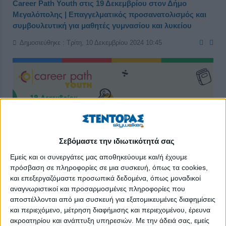
Career Path Youth στις 19 Δεκεμβρίου στον Δήμο
Μεγαλόπολης | Επαγγελματικός προσανατολισμός και
συμβουλευτική για μαθητές γυμνασίου και λυκείου
Δημοσιεύθηκε : Τρίτη, 10 Δεκεμβρίου 2024 10:45
Σεβόμαστε την ιδιωτικότητά σας
Εμείς και οι συνεργάτες μας αποθηκεύουμε και/ή έχουμε
πρόσβαση σε πληροφορίες σε μια συσκευή, όπως τα cookies,
και επεξεργαζόμαστε προσωπικά δεδομένα, όπως μοναδικοί
αναγνωριστικοί και προσαρμοσμένες πληροφορίες που
αποστέλλονται από μια συσκευή για εξατομικευμένες διαφημίσεις
και περιεχόμενο, μέτρηση διαφήμισης και περιεχομένου, έρευνα
Το
skywalker.gr – Εργασία στην Ελλάδα
, στο πλαίσιο των
ακροατηρίου και ανάπτυξη υπηρεσιών.
Με την άδειά σας, εμείς