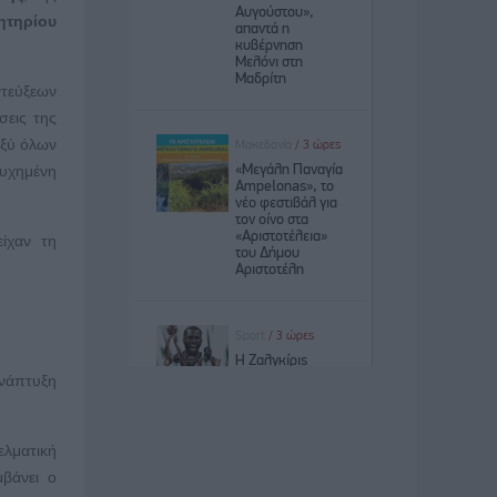
ητηρίου
ντεύξεων
σεις της
αξύ όλων
τυχημένη
ίχαν τη
νάπτυξη
ελματική
μβάνει ο