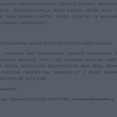
ΙΑΣΩΣΗΣ ΕΘΕΛΟΝΤΩΝ ΑΤΤΙΚΗΣ, ΕΡΥΘΡΟΣ ΣΤΑΥΡΟΣ, ΙΔΡΥΜΑ ΚΡ
LOW - KONSTANTIA PALLA, GREAT ESCAPE, INEFAN, ΑΡΣΙΣ, 
B, IRIDA WOMEN'S CENTER, UNITED SOCIETIES OF BALKANS,
ERFORMANCE IMPROVEMENT
Σ ΚΑΛΑΜΑΡΙΑΣ, ΔΗΜΟΣ ΝΕΑΠΟΛΗΣ-ΣΥΚΕΩΝ, ΔΗΜΟΣ ΚΑΒΑΛΑΣ
, TVSTAR.GR, MAD, PAGENEWS.GR, VORIA.GR, NEOPOLIS.GR, 
, E-RADIO, INFOKIDS, THAT’S LIFE, BUSINESS NEWS.GR, STAR
N, IΠΟΡΤΑ, SCHOOLS.GR, EDUADVISOR.GR, DEAL NEWS, SIGM
 ΠΑΝΤΕΙΟΝ, ΟΜΟΡΦΗ ΖΩΗ, VWOMAN, LET IT BE.GR, ΜΗΛΕΪΚ
TENTORAS.GR, SETTLE.GR
ινωνήστε:
er.gr – Εργασία στην Ελλάδα, 6947997884,
mkatsaprini@skywalker.gr