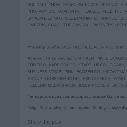
SOLIDARITYNOW, ΕΛΛΗΝΙΚΗ EΝΩΣΗ ΕΡΕΥΝΑΣ & Δ
ΥΠΟΤΡΟΦΙΩΝ, ΜΑΡΓΑΡΙΤΑ, ΠΕΨΑΕΕ, FEEL THE F
ΕΡΓΑΣΙΑΣ ΔΗΜΟΥ ΘΕΣΣΑΛΟΝΙΚΗΣ, FINANCE CLU
QMETRIC, COACH THE DAY, AA + PARTNERS - P
Υποστήριξη δήμων:
ΔΗΜΟΣ ΘΕΣΣΑΛΟΝΙΚΗΣ, ΔΗΜΟ
Χορηγοί επικοινωνίας:
STAR ΚΕΝΤΡΙΚΗΣ ΕΛΛΑΔΟΣ
ΕΠΙΧΕΙΡΩ, KARFITSA.GR, START UP.GR, E-DAILY
BUSINESS VOICE, PINK, ECOZEN.GR, INFOWOMA
GROUP, GOSEMINARS.GR, EXPOGREECE, ΡΑΔΙΟ
HELLENIC MEDIA GROUP, BULL MP.COM, STENT, S
Για περισσότερες πληροφορίες, παρακαλώ, επικο
Μαίρη Κατσαπρίνη, Communication Strategist, skywalk
Share this post