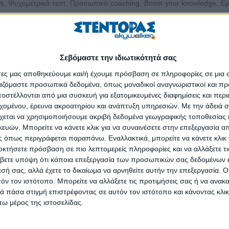
ips, Ψυχομετρικά τεστ, Προσωπικό coaching, Boost your knowledge, Ε
, Soft skills, Α’ βοήθειες στον χώρο εργασίας, Ανάπτυξη εκπαιδευτ
, Διαχείριση εργασιακού στρες, Δικτύωση στην αγορά εργασίας, Game
tworking tips, Mapping your skills, Ευκαιρίες κινητικότητας και εθελο
ετρικά εργαλεία, Boost your confidence, Εργασιακές αξίες, Employer br
Σεβόμαστε την ιδιωτικότητά σας
 την εργασία, είναι μια διήμερη εκδήλωση στο πλαίσιο των δράσεων 
άτες μας αποθηκεύουμε και/ή έχουμε πρόσβαση σε πληροφορίες σε μια
ργαζόμαστε προσωπικά δεδομένα, όπως μοναδικοί αναγνωριστικοί και 
η οποία πραγματοποιήθηκε με σκοπό την ενίσχυση της απασχολησιμότ
στέλλονται από μια συσκευή για εξατομικευμένες διαφημίσεις και περ
α στην Ελλάδα
υποστηρίζει αδιάλειπτα το οικοσύστημα της εργασ
εχομένου, έρευνα ακροατηρίου και ανάπτυξη υπηρεσιών.
Με την άδειά σα
#
JobDays
και τα
#
JobFestivals
, που διοργανώνει σε Αθήνα και Θεσσ
χεται να χρησιμοποιήσουμε ακριβή δεδομένα γεωγραφικής τοποθεσίας 
ών. Μπορείτε να κάνετε κλικ για να συναινέσετε στην επεξεργασία απ
 όπως περιγράφεται παραπάνω. Εναλλακτικά, μπορείτε να κάνετε κλικ γ
ων συνεντεύξεων, που συνέβαλε ώστε αφενός οι υποψήφιοι να έρθουν 
οκτήσετε πρόσβαση σε πιο λεπτομερείς πληροφορίες και να αλλάξετε τι
ι αφετέρου οι εταιρίες να βρουν τον κατάλληλο υποψήφιο για την εκάστ
βετε υπόψη ότι κάποια επεξεργασία των προσωπικών σας δεδομένων ε
εσή σας, αλλά έχετε το δικαίωμα να αρνηθείτε αυτήν την επεξεργασία. 
τόν τον ιστότοπο. Μπορείτε να αλλάξετε τις προτιμήσεις σας ή να ανακα
το 1999 η πρώτη ελληνική πλατφόρμα ζεύξης αναγκών εργασίας
 πάσα στιγμή επιστρέφοντας σε αυτόν τον ιστότοπο και κάνοντας κλι
 χρόνια μετά, αποτελεί το κύριο εργαλείο των υποψηφίων στην αναζή
ω μέρος της ιστοσελίδας.