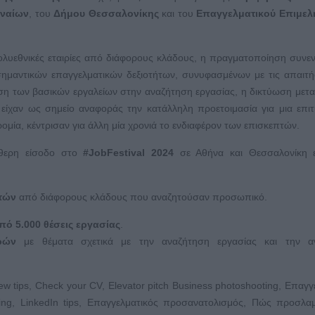
ναίων
, του
Δήμου Θεσσαλονίκης
και του
Επαγγελματικού Επιμελ
πολυεθνικές εταιρίες από διάφορους κλάδους, η πραγματοποίηση συνε
ημαντικών επαγγελματικών δεξιοτήτων, συνυφασμένων με τις απαιτή
ηση των βασικών εργαλείων στην αναζήτηση εργασίας, η δικτύωση μετ
 είχαν ως σημείο αναφοράς την κατάλληλη προετοιμασία για μια επι
ομία, κέντρισαν για άλλη μία χρονιά το ενδιαφέρον των επισκεπτών.
ύθερη είσοδο στο
#
JobFestival
2024
σε Αθήνα και Θεσσαλονίκη ε
τών
από διάφορους κλάδους που αναζητούσαν προσωπικό.
από
5.000 θέσεις εργασίας
.
ρών
με θέματα σχετικά με την αναζήτηση εργασίας και την α
view tips, Check your CV, Elevator pitch Business photoshooting, Επαγγ
ing, LinkedIn tips, Επαγγελματικός προσανατολισμός, Πώς προσλα