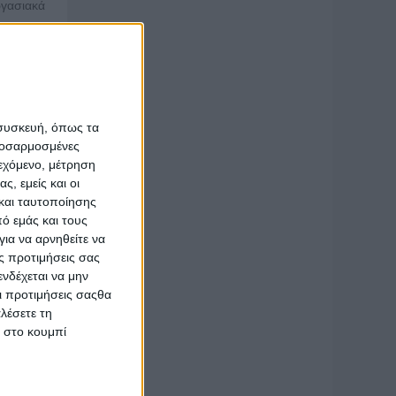
ργασιακά
ικών και
 you up,
ντισμού,
anding.
«
Επί το
 συσκευή, όπως τα
προσαρμοσμένες
ητας και
ιεχόμενο, μέτρηση
ίας στην
ς, εμείς και οι
αλονίκη,
και ταυτοποίησης
ό εμάς και τους
ια να αρνηθείτε να
σε επαφή
ς προτιμήσεις σας
οτε θέση
νδέχεται να μην
Οι προτιμήσεις σαςθα
λέσετε τη
 μεταξύ
κ στο κουμπί
τηση της