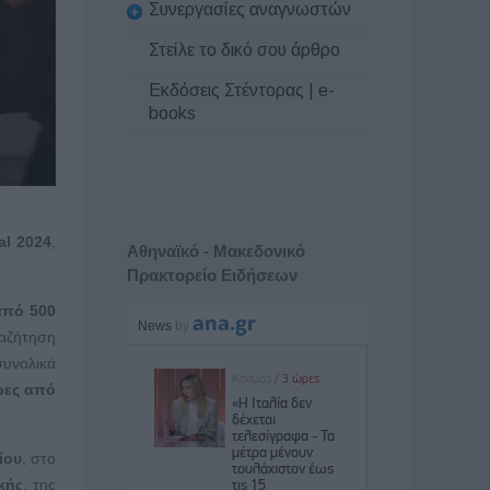
Συνεργασίες αναγνωστών
Στείλε το δικό σου άρθρο
Εκδόσεις Στέντορας | e-
books
al 2024
,
Αθηναϊκό - Μακεδονικό
Πρακτορείο Ειδήσεων
από 500
αζήτηση
υνολικά
ρες από
ίου
, στο
κής
, της