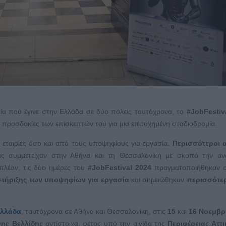
σία που έγινε στην Ελλάδα σε δύο πόλεις ταυτόχρονα, το
#JobFestiv
ς προσδοκίες των επισκεπτών του για μια επιτυχημένη σταδιοδρομία.
εταιρίες όσο και από τους υποψηφίους για εργασία.
Περισσότεροι 
ς συμμετείχαν στην Αθήνα και τη Θεσσαλονίκη με σκοπό την αν
πλέον, τις δύο ημέρες του
#JobFestival 2024
πραγματοποιήθηκαν σ
τήριξης των υποψηφίων για εργασία
και σημειώθηκαν
περισσότε
Ελλάδα
, ταυτόχρονα σε Αθήνα και Θεσσαλονίκη, στις
1
5
και
16 Νοεμβρ
νης Βελλίδης
αντίστοιχα, φέτος υπό την αιγίδα της
Περιφέρειας Αττι