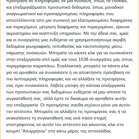
πρόσβαση σε πληροφορίες σε μια συσκευή, όπως τα cookies,
Transformation 2024
για τις 20 Μαρτίου λόγω του
και επεξεργαζόμαστε προσωπικά δεδομένα, όπως μοναδικοί
επερχόμενου MWC Barcelona 2024 -στο οποίο θα πάρει μέρος
αναγνωριστικοί και προσαρμοσμένες πληροφορίες που
με τη δική της δημοσιογραφική αποστολή- και των
αποστέλλονται από μια συσκευή για εξατομικευμένες διαφημίσεις
προσυνεδριακών εκδηλώσεων για το event της Βαρκελώνης.
και περιεχόμενο, μέτρηση διαφήμισης και περιεχομένου, έρευνα
ακροατηρίου και ανάπτυξη υπηρεσιών.
Με την άδειά σας, εμείς
Το
Total Digital Transformation 2024
θα φέρει στο επίκεντρο
και οι συνεργάτες μας ενδέχεται να χρησιμοποιήσουμε ακριβή
το ζήτημα του ψηφιακού μετασχηματισμού, παρέχοντας λύσεις,
δεδομένα γεωγραφικής τοποθεσίας και ταυτοποίησης μέσω
προτάσεις και στρατηγικές.
σάρωσης συσκευών. Μπορείτε να κάνετε κλικ για να συναινέσετε
στην επεξεργασία από εμάς και τους 1538 συνεργάτες μας όπως
Θα επικεντρώσει τo ενδιαφέρον του στην ανάλυση και
περιγράφεται παραπάνω. Εναλλακτικά, μπορείτε να κάνετε κλικ
κατανόηση των σημαντικών επιπτώσεων και ευκαιριών που
για να αρνηθείτε να συναινέσετε ή να αποκτήσετε πρόσβαση σε
πιο λεπτομερείς πληροφορίες και να αλλάξετε τις προτιμήσεις
παρουσιάζονται από το cloud computing, των ψηφιακών
σας πριν συναινέσετε.
Λάβετε υπόψη ότι κάποια επεξεργασία
επιχειρηματικών μοντέλων και των κέντρων δεδομένων,
των προσωπικών σας δεδομένων ενδέχεται να μην απαιτεί τη
δίνοντας έμφαση στη σημασία της κυβερνοασφάλειας και της
συγκατάθεσή σας, αλλά έχετε το δικαίωμα να αρνηθείτε αυτήν
ανθεκτικότητας!
την επεξεργασία. Οι προτιμήσεις σαςθα ισχύουν μόνο για αυτόν
τον ιστότοπο. Μπορείτε να αλλάξετε τις προτιμήσεις σας ή να
Για τις ελληνικές επιχειρήσεις, το συγκεκριμένο συνέδριο
ανακαλέσετε τη συγκατάθεσή σας ανά πάσα στιγμή
αντιπροσωπεύει μια κομβική ευκαιρία
ώστε να ανακαλύψουν
επιστρέφοντας σε αυτόν τον ιστότοπο και κάνοντας κλικ στο
τη σημασία της ψηφιακής καινοτομίας και του
κουμπί "Απορρήτου" στο κάτω μέρος της ιστοσελίδας.
μετασχηματισμού που βρίσκεται σε εξέλιξη
, παρέχοντάς