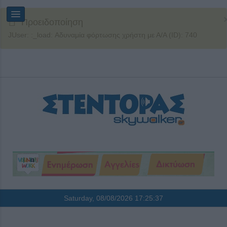
Προειδοποίηση
JUser: :_load: Αδυναμία φόρτωσης χρήστη με Α/Α (ID): 740
Saturday, 08/08/2026
17:25:38