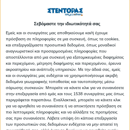
φίλους μας και να περάσουμε δημιουργικά το χρόνο μας! Αυτό
το καλοκαίρι μια ομάδα παιδιών θα κάνει αξέχαστες διακοπές
στο κέντρο της Αθήνας παίζοντας και συμμετέχοντας σε
Σεβόμαστε την ιδιωτικότητά σας
δημιουργικές και βιωματικές δράσεις, πάντα με προτεραιότητα
την υγεία και την ασφάλεια όλων.
Εμείς και οι συνεργάτες μας αποθηκεύουμε και/ή έχουμε
πρόσβαση σε πληροφορίες σε μια συσκευή, όπως τα cookies,
Μέσα από μουσικοκινητικά παιχνίδια, επισκέψεις σε γειτονικά
και επεξεργαζόμαστε προσωπικά δεδομένα, όπως μοναδικοί
μουσεία και πάρκα, κατασκευές, μουσικοκινητικά και θεατρικά
αναγνωριστικοί και προσαρμοσμένες πληροφορίες που
παιχνίδια, μαγικά πειράματα, stem, τεχνολογία, μαγειρική και
αποστέλλονται από μια συσκευή για εξατομικευμένες διαφημίσεις
πολλά άλλα θα κάνουμε μια δροσερή βουτιά στον κόσμο της
και περιεχόμενο, μέτρηση διαφήμισης και περιεχομένου, έρευνα
ακροατηρίου και ανάπτυξη υπηρεσιών.
Με την άδειά σας, εμείς
γνώσης, της τέχνης και της δημιουργίας.
και οι συνεργάτες μας ενδέχεται να χρησιμοποιήσουμε ακριβή
Με αφετηρία το Μουσείο Σχολικής Ζωής και Εκπαίδευσης τα
δεδομένα γεωγραφικής τοποθεσίας και ταυτοποίησης μέσω
σάρωσης συσκευών. Μπορείτε να κάνετε κλικ για να συναινέσετε
παιδιά θα κάνουν περιηγήσεις, θα ξεναγηθούν δημιουργικά σε
στην επεξεργασία από εμάς και τους 1538 συνεργάτες μας όπως
γειτονικά Μουσεία και χώρους Τέχνης, θα εξερευνήσουν τις
περιγράφεται παραπάνω. Εναλλακτικά, μπορείτε να κάνετε κλικ
γειτονιές της Πλάκας, θα κάνουν πικ νικ στου Φιλοπάππου, θα
για να αρνηθείτε να συναινέσετε ή να αποκτήσετε πρόσβαση σε
ζωγραφίσουν σε μυστικές γωνιές του Εθνικού Κήπου, θα
πιο λεπτομερείς πληροφορίες και να αλλάξετε τις προτιμήσεις
κάνουν περιβαλλοντικές εξορμήσεις, θα μάθουν παραδοσιακά
σας πριν συναινέσετε.
Λάβετε υπόψη ότι κάποια επεξεργασία
παιχνίδια.
των προσωπικών σας δεδομένων ενδέχεται να μην απαιτεί τη