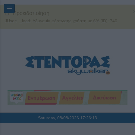
Προειδοποίηση
JUser: :_load: Αδυναμία φόρτωσης χρήστη με Α/Α (ID): 740
Saturday, 08/08/2026
17:26:14