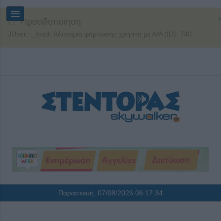
Προειδοποίηση
JUser: :_load: Αδυναμία φόρτωσης χρήστη με Α/Α (ID): 740
Παρασκευή, 07/08/2026
06:17:35