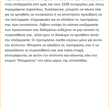
Έργον
», διοργανώνει το
#JobDay Προσφύγων
, μια
στην επεξεργασία από εμάς και τους 1538 συνεργάτες μας όπως
εκδήλωση για υποψηφίους που ανήκουν στην ευαίσθητη
περιγράφεται παραπάνω. Εναλλακτικά, μπορείτε να κάνετε κλικ
ομάδα των προσφύγων και επιθυμούν να ενταχθούν στην
για να αρνηθείτε να συναινέσετε ή να αποκτήσετε πρόσβαση σε
αγορά εργασίας.
πιο λεπτομερείς πληροφορίες και να αλλάξετε τις προτιμήσεις
σας πριν συναινέσετε.
Λάβετε υπόψη ότι κάποια επεξεργασία
Με βασικό μήνυμα το
“
It
’
s
On
”
, θα πραγματοποιηθεί
των προσωπικών σας δεδομένων ενδέχεται να μην απαιτεί τη
ταυτόχρονα σε Αθήνα και Θεσσαλονίκη την
Πέμπτη 9
συγκατάθεσή σας, αλλά έχετε το δικαίωμα να αρνηθείτε αυτήν
Φεβρουαρίου
και οι ώρες και για τις δύο πόλεις είναι
10:00-
την επεξεργασία. Οι προτιμήσεις σαςθα ισχύουν μόνο για αυτόν
τον ιστότοπο. Μπορείτε να αλλάξετε τις προτιμήσεις σας ή να
16:00
. Η δράση της
Αθήνας
θα λάβει χώρα στο
Wyndham
ανακαλέσετε τη συγκατάθεσή σας ανά πάσα στιγμή
Grand
Athens
, ενώ αυτή της
Θεσσαλονίκης
στην
Αποθήκη
επιστρέφοντας σε αυτόν τον ιστότοπο και κάνοντας κλικ στο
Γ’, Προβλήτα Α’ στο Λιμάνι
.
κουμπί "Απορρήτου" στο κάτω μέρος της ιστοσελίδας.
Η είσοδος είναι ελεύθερη για τους επισκέπτες.
Σκοπός του
#JobDay Προσφύγων
, που πραγματοποιείται
για τρίτη φορά στην Αθήνα και για δεύτερη στη Θεσσαλονίκη,
είναι η στήριξη του προσφυγικού πληθυσμού και η παροχή
ευκαιρίας να διεκδικήσουν την ένταξή τους στο εργασιακό
οικοσύστημα.
Tο
#
JobDay
Προσφύγων
, το οποίο πραγματοποιείται
υπό