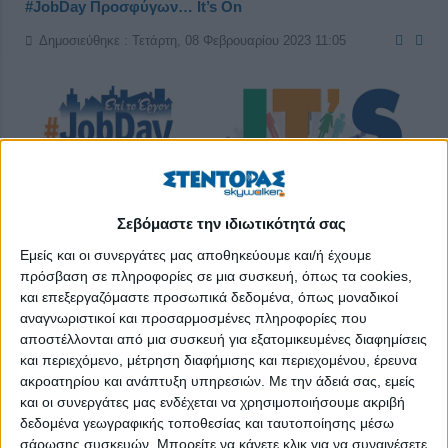
#JobDay Προσφύγων… It’s On
Δημοσιεύθηκε : Τετάρτη, 08 Φεβρουαρίου 2023 11:05
Σεβόμαστε την ιδιωτικότητά σας
Εμείς και οι συνεργάτες μας αποθηκεύουμε και/ή έχουμε
πρόσβαση σε πληροφορίες σε μια συσκευή, όπως τα cookies,
και επεξεργαζόμαστε προσωπικά δεδομένα, όπως μοναδικοί
αναγνωριστικοί και προσαρμοσμένες πληροφορίες που
αποστέλλονται από μια συσκευή για εξατομικευμένες διαφημίσεις
και περιεχόμενο, μέτρηση διαφήμισης και περιεχομένου, έρευνα
ακροατηρίου και ανάπτυξη υπηρεσιών.
Με την άδειά σας, εμείς
9 Φεβρουαρίου 2023, 10:00-16:00
και οι συνεργάτες μας ενδέχεται να χρησιμοποιήσουμε ακριβή
δεδομένα γεωγραφικής τοποθεσίας και ταυτοποίησης μέσω
Το
skywalker.gr
, στο πλαίσιο των δράσεών του «
Επί το
σάρωσης συσκευών. Μπορείτε να κάνετε κλικ για να συναινέσετε