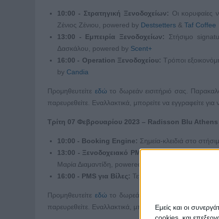
10:00 - Στρατηγική Ξενοδοχείων:
Οι κορυφαίες ν
Ζένιος Ζένιου, powered by
Destsetters
&
Taf Coffee
13:00 - Εμπειρία Ξενοδοχείων:
Στήσιμο signat
Δασκάλου, powered by
Scent+
16:00 - Operation Ξενοδοχείου:
Τρόποι εξοικονόμ
by
Candia
Προμηθευτείτε
εδώ
το δωρεάν εισιτήριό σας. Παρακαλο
παρευρεθείτε. Εναλλακτικά, μπορείτε να εγγραφείτε γι
Τρίτη
07 Φεβρουαρίου
2023 – Radisson Blu Athens
10:00 - Booking Engine:
Σημεία-κλειδιά στο στήσ
13:00 - Ξενοδοχειακό PMS:
Βασικές PMS Λειτουργί
Μαρία Διαμαντίδη, powered by
WebHotelier
16:00 - PMS για Βίλες:
Τεχνολογίες οργάνωσης για 
Προμηθευτείτε
εδώ
το δωρεάν εισιτήριό σας. Παρακαλο
παρευρεθείτε. Εναλλακτικά, μπορείτε να εγγραφείτε γι
Εμείς και οι συνεργ
cookies, και επεξε