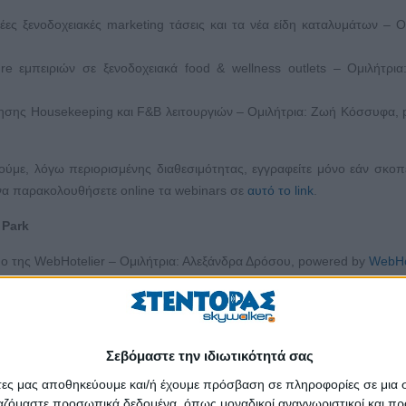
έες ξενοδοχειακές marketing τάσεις και τα νέα είδη καταλυμάτων – Ο
ure εμπειριών σε ξενοδοχειακά food & wellness outlets – Ομιλήτρι
ησης Housekeeping και F&B λειτουργιών – Ομιλήτρια: Ζωή Κόσσυφα,
ύμε, λόγω περιορισμένης διαθεσιμότητας, εγγραφείτε μόνο εάν σκοπ
α να παρακολουθήσετε online τα webinars σε
αυτό το link
.
 Park
ιμο της WebHotelier – Ομιλήτρια: Αλεξάνδρα Δρόσου, powered by
WebHo
ες σε σχέση με το Operation και τις Πωλήσεις – Ομιλητές: Μάριος Κο
βίλες και διαμερίσματα – Ομιλητής: Βασίλης Ηλιάκης, powered by
WebHo
Σεβόμαστε την ιδιωτικότητά σας
ύμε, λόγω περιορισμένης διαθεσιμότητας, εγγραφείτε μόνο εάν σκοπ
α να παρακολουθήσετε online τα webinars σε
αυτό το link
.
άτες μας αποθηκεύουμε και/ή έχουμε πρόσβαση σε πληροφορίες σε μια
ργαζόμαστε προσωπικά δεδομένα, όπως μοναδικοί αναγνωριστικοί και 