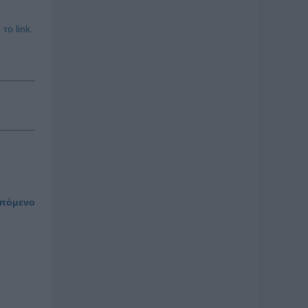
 το link
.
πόμενο