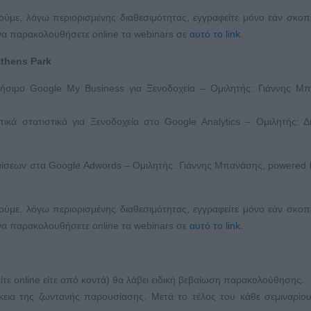
ύμε, λόγω περιορισμένης διαθεσιμότητας, εγγραφείτε μόνο εάν σκοπ
α να παρακολουθήσετε online τα webinars σε
αυτό το link
.
thens
Park
τήσιμο Google My Business για Ξενοδοχεία – Ομιλητής: Γιάννης Μ
τικά στατιστικά για Ξενοδοχεία στο Google Analytics – Ομιλητής: 
μίσεων στα Google Adwords – Ομιλητής: Γιάννης Μπανάσης, powered
ύμε, λόγω περιορισμένης διαθεσιμότητας, εγγραφείτε μόνο εάν σκοπ
α να παρακολουθήσετε online τα webinars σε
αυτό το link
.
ίτε online είτε από κοντά) θα λάβει ειδική βεβαίωση παρακολούθησης.
ρκεια της ζωντανής παρουσίασης. Μετά το τέλος του κάθε σεμιναρίο