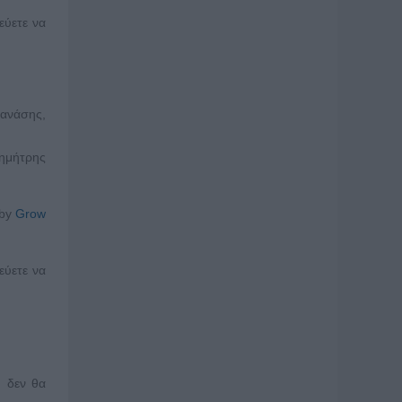
εύετε να
πανάσης,
Δημήτρης
 by
Grow
εύετε να
υ δεν θα