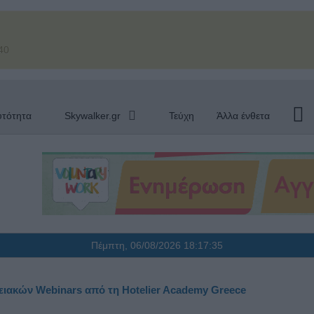
40
υτότητα
Skywalker.gr
Τεύχη
Άλλα ένθετα
Πέμπτη, 06/08/2026
18:17:36
ειακών Webinars από τη Hotelier Academy Greece