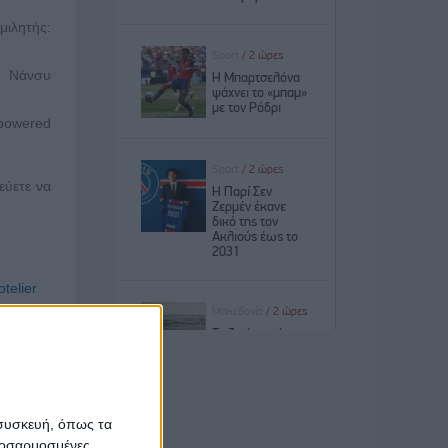
μιλητής:
α: Νάνσυ
 powered
εύετε να
telier
υνέλης &
telier
εύετε να
 συσκευή, όπως τα
προσαρμοσμένες