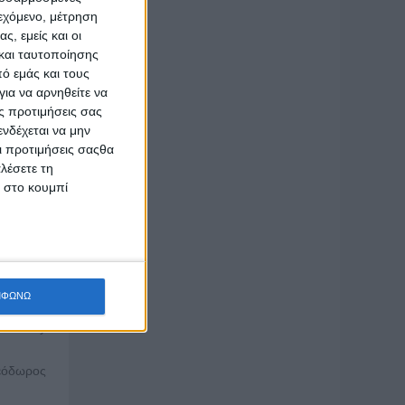
ιεχόμενο, μέτρηση
ς, εμείς και οι
: Στέλλα
και ταυτοποίησης
ό εμάς και τους
 Content
ια να αρνηθείτε να
ς προτιμήσεις σας
νδέχεται να μην
wered by
Οι προτιμήσεις σαςθα
λέσετε τη
κ στο κουμπί
εύετε να
wered by
ΜΦΩΝΩ
ered by
Θεόδωρος