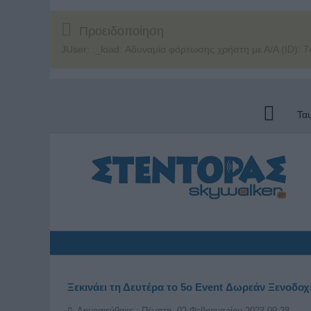
Προειδοποίηση
JUser: :_load: Αδυναμία φόρτωσης χρήστη με Α/Α (ID): 7
Τα
Ξεκινάει τη Δευτέρα το 5o Event Δωρεάν Ξενοδοχ
Δημοσιεύθηκε : Πέμπτη, 02 Φεβρουαρίου 2023 09:28