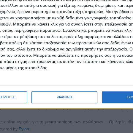
ns Park
στέλλονται από μια συσκευή για εξατομικευμένες διαφημίσεις και περ
εχομένου, έρευνα ακροατηρίου και ανάπτυξη υπηρεσιών.
Με την άδειά σα
ις του 2023 στη μεθοδολογία και τα κανάλια πωλήσεων – Ομιλητής
χεται να χρησιμοποιήσουμε ακριβή δεδομένα γεωγραφικής τοποθεσίας 
entUM
ών. Μπορείτε να κάνετε κλικ για να συναινέσετε στην επεξεργασία απ
 του Instagram στη στρατηγική καταλυμάτων – powered by
The Hotel
 όπως περιγράφεται παραπάνω. Εναλλακτικά, μπορείτε να κάνετε κλικ γ
οκτήσετε πρόσβαση σε πιο λεπτομερείς πληροφορίες και να αλλάξετε τι
βετε υπόψη ότι κάποια επεξεργασία των προσωπικών σας δεδομένων ε
οινωνίας με τους hotel guests – Ομιλητής: Μίλτος Καρατζήμας, po
εσή σας, αλλά έχετε το δικαίωμα να αρνηθείτε αυτήν την επεξεργασία. 
τόν τον ιστότοπο. Μπορείτε να αλλάξετε τις προτιμήσεις σας ή να ανακα
 πάσα στιγμή επιστρέφοντας σε αυτόν τον ιστότοπο και κάνοντας κλι
ύμε, λόγω περιορισμένης διαθεσιμότητας, εγγραφείτε μόνο εάν σκοπ
ω μέρος της ιστοσελίδας.
α να παρακολουθήσετε online τα webinars σε
αυτό το link
.
ns Park
κόστους πωλήσεων σε ξενοδοχεία – Ομιλητής: Μάρκος Γεωργίου, po
ΕΠΙΛΟΓΕΣ
ΔΙΑΦΩΝΩ
ΣΥ
ή των data σε πωλήσεις – Ομιλητής: Θοδωρής Λαμπρόπουλος, pow
της online αγοράς για τη μεγιστοποίηση των πωλήσεων – Ομιλητές: 
owered by
Pylon