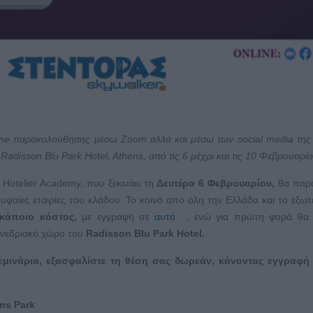
ine
παρακολούθησης μέσω
Zoom
αλλά και μέσω των
social
media
τη
υ
Radisson
Blu
Park
Hotel
,
Athens
, από τις 6 μέχρι και τις 10 Φεβρουαρίο
Hotelier Academy, που ξεκινάει τη
Δευτέρα 6 Φεβρουαρίου,
θα παρο
υφαίες εταιρίες του κλάδου. Το κοινό από όλη την Ελλάδα και το εξωτ
κάποιο κόστος,
με εγγραφή σε
αυτό
, ενώ για πρώτη φορά θα 
υνεδριακό χώρο του
Radisson
Blu
Park
Hotel
.
μινάρια, εξασφαλίστε τη θέση σας
δωρεάν, κάνοντας εγγραφή 
ns Park