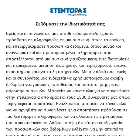
Σεβόμαστε την ιδιωτικότητά σας
Εμείς και οι συνεργάτες μας αποθηκεύουμε και/ή έχουμε
πρόσβαση σε πληροφορίες σε μια συσκευή, όπως τα cookies,
και επεξεργαζόμαστε προσωπικά δεδομένα, όπως μοναδικοί
αναγνωριστικοί και προσαρμοσμένες πληροφορίες που
αποστέλλονται από μια συσκευή για εξατομικευμένες διαφημίσεις
και περιεχόμενο, μέτρηση διαφήμισης και περιεχομένου, έρευνα
ακροατηρίου και ανάπτυξη υπηρεσιών.
Με την άδειά σας, εμείς
και οι συνεργάτες μας ενδέχεται να χρησιμοποιήσουμε ακριβή
δεδομένα γεωγραφικής τοποθεσίας και ταυτοποίησης μέσω
σάρωσης συσκευών. Μπορείτε να κάνετε κλικ για να συναινέσετε
στην επεξεργασία από εμάς και τους 1538 συνεργάτες μας όπως
Η
CLEAN EXPO
, το
μοναδικό
και πλέον
εξειδικευμένο
περιγράφεται παραπάνω. Εναλλακτικά, μπορείτε να κάνετε κλικ
εκθεσιακό
event
στην Ελλάδα για τον
επαγγελματικό
για να αρνηθείτε να συναινέσετε ή να αποκτήσετε πρόσβαση σε
καθαρισμό
, έρχεται
10-12 Φεβρουαρίου στο εκθεσιακό
πιο λεπτομερείς πληροφορίες και να αλλάξετε τις προτιμήσεις
κέντρο Περιστερίου
για να αποτελέσει την κορυφαία
σας πριν συναινέσετε.
Λάβετε υπόψη ότι κάποια επεξεργασία
εμπορική συνάντηση
για όλους τους επαγγελματίες του
των προσωπικών σας δεδομένων ενδέχεται να μην απαιτεί τη
συγκατάθεσή σας, αλλά έχετε το δικαίωμα να αρνηθείτε αυτήν