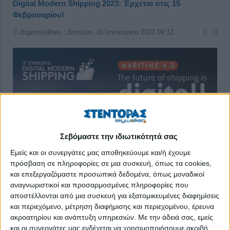
Digital Modern Shipping 2023: Έρχεται στις 15
Φεβρουαρίου!
Δημοσιεύθηκε : Δευτέρα, 16 Ιανουαρίου 2023 09:12
Σεβόμαστε την ιδιωτικότητά σας
Εμείς και οι συνεργάτες μας αποθηκεύουμε και/ή έχουμε
πρόσβαση σε πληροφορίες σε μια συσκευή, όπως τα cookies,
και επεξεργαζόμαστε προσωπικά δεδομένα, όπως μοναδικοί
αναγνωριστικοί και προσαρμοσμένες πληροφορίες που
αποστέλλονται από μια συσκευή για εξατομικευμένες διαφημίσεις
και περιεχόμενο, μέτρηση διαφήμισης και περιεχομένου, έρευνα
Την
Τετάρτη 15 Φεβρουαρίου
θα πραγματοποιηθεί το
Digital
ακροατηρίου και ανάπτυξη υπηρεσιών.
Με την άδειά σας, εμείς
Modern Shipping 2023 - «The future of shipping is
και οι συνεργάτες μας ενδέχεται να χρησιμοποιήσουμε ακριβή