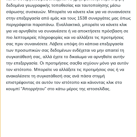
digital!»
, ένα ψηφιακό event που διοργανώνεται για τρίτη
δεδομένα γεωγραφικής τοποθεσίας και ταυτοποίησης μέσω
φορά με την υπογραφή και την αξιοπιστία της
Smartpress
. Οι
σάρωσης συσκευών. Μπορείτε να κάνετε κλικ για να συναινέσετε
εγγραφές έχουν ήδη ξεκινήσει και πραγματοποιούνται εντελώς
στην επεξεργασία από εμάς και τους 1538 συνεργάτες μας όπως
περιγράφεται παραπάνω. Εναλλακτικά, μπορείτε να κάνετε κλικ
δωρεάν μέσω του
digitalshipping.gr
.
για να αρνηθείτε να συναινέσετε ή να αποκτήσετε πρόσβαση σε
Στόχος του συγκεκριμένου ψηφιακού συνεδρίου είναι
να δώσει
πιο λεπτομερείς πληροφορίες και να αλλάξετε τις προτιμήσεις
σας πριν συναινέσετε.
Λάβετε υπόψη ότι κάποια επεξεργασία
βήμα
σε όσους έχουν να παρουσιάσουν λύσεις και προτάσεις
των προσωπικών σας δεδομένων ενδέχεται να μην απαιτεί τη
μέσω των οποίων θα επιταχυνθούν οι ρυθμοί ανάπτυξης του
συγκατάθεσή σας, αλλά έχετε το δικαίωμα να αρνηθείτε αυτήν
τομέα της Ναυτιλίας,
να προκαλέσει δημιουργικές
την επεξεργασία. Οι προτιμήσεις σαςθα ισχύουν μόνο για αυτόν
συζητήσεις
ώστε να ακολουθηθούν οι σωστές επιλογές και
τον ιστότοπο. Μπορείτε να αλλάξετε τις προτιμήσεις σας ή να
επιχειρηματικά «μονοπάτια», αλλά και
να συνεισφέρει στον
ανακαλέσετε τη συγκατάθεσή σας ανά πάσα στιγμή
σχεδιασμό του οδικού χάρτη
που θα βοηθήσει τη Ναυτιλία
επιστρέφοντας σε αυτόν τον ιστότοπο και κάνοντας κλικ στο
να κάνει ένα μεγάλο άλμα προς τα εμπρός, προς το μέλλον!
κουμπί "Απορρήτου" στο κάτω μέρος της ιστοσελίδας.
Άλλωστε, το σύνθημα των τελευταίων ετών ήταν ένα:
ψηφιακός μετασχηματισμός παντού
! H 4η Βιομηχανική
Επανάσταση οδηγεί σε ένα πλήρες digital transformation της
λειτουργίας κάθε επιχείρησης. Αυτή η μετασχηματιστική
διαδικασία «μεταμορφώνει» κάθε τομέα, από τη μεταποίηση
μέχρι την υγειονομική περίθαλψη και από το εμπόριο μέχρι τις