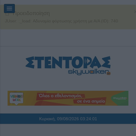
Προειδοποίηση
JUser: :_load: Αδυναμία φόρτωσης χρήστη με Α/Α (ID): 740
Κυριακή, 09/08/2026
03:24:02