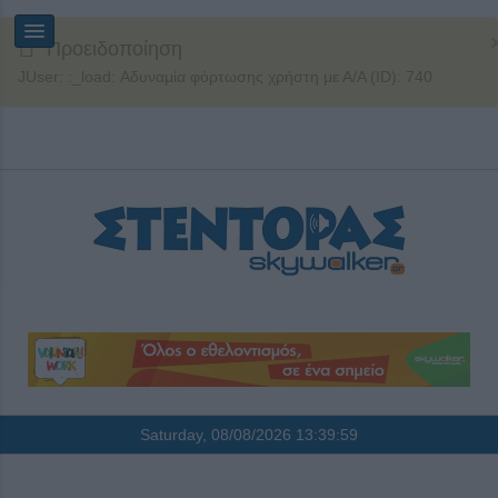
Προειδοποίηση
JUser: :_load: Αδυναμία φόρτωσης χρήστη με Α/Α (ID): 740
Saturday, 08/08/2026
13:39:59