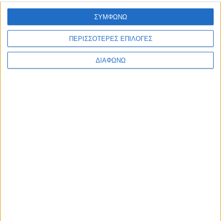
ΣΥΜΦΩΝΩ
Facebook Social Comments
ΠΕΡΙΣΣΟΤΕΡΕΣ ΕΠΙΛΟΓΕΣ
9η ΕΞΠΟΤΡΟΦ
ΔΙΑΦΩΝΩ
Προηγούμενο
Επόμενο