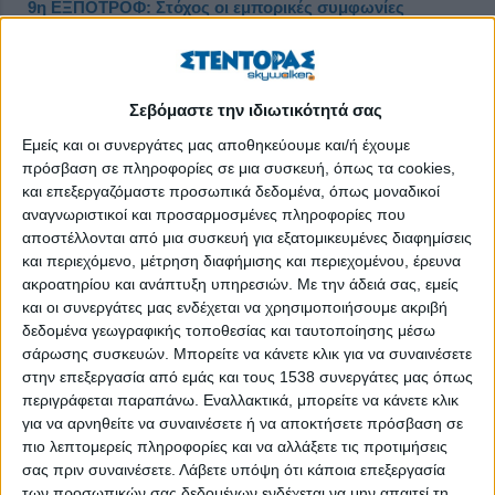
9η ΕΞΠΟΤΡΟΦ: Στόχος οι εμπορικές συμφωνίες
Δημοσιεύθηκε : Δευτέρα, 09 Ιανουαρίου 2023 11:59
Σεβόμαστε την ιδιωτικότητά σας
Εμείς και οι συνεργάτες μας αποθηκεύουμε και/ή έχουμε
πρόσβαση σε πληροφορίες σε μια συσκευή, όπως τα cookies,
και επεξεργαζόμαστε προσωπικά δεδομένα, όπως μοναδικοί
αναγνωριστικοί και προσαρμοσμένες πληροφορίες που
αποστέλλονται από μια συσκευή για εξατομικευμένες διαφημίσεις
και περιεχόμενο, μέτρηση διαφήμισης και περιεχομένου, έρευνα
ακροατηρίου και ανάπτυξη υπηρεσιών.
Με την άδειά σας, εμείς
και οι συνεργάτες μας ενδέχεται να χρησιμοποιήσουμε ακριβή
δεδομένα γεωγραφικής τοποθεσίας και ταυτοποίησης μέσω
σάρωσης συσκευών. Μπορείτε να κάνετε κλικ για να συναινέσετε
στην επεξεργασία από εμάς και τους 1538 συνεργάτες μας όπως
περιγράφεται παραπάνω. Εναλλακτικά, μπορείτε να κάνετε κλικ
για να αρνηθείτε να συναινέσετε ή να αποκτήσετε πρόσβαση σε
Η
9η ΕΞΠΟΤΡΟΦ – The Greek Fine Food Exhibition
, πάντα
πιο λεπτομερείς πληροφορίες και να αλλάξετε τις προτιμήσεις
πρωτοπόρος σε δράσεις που στηρίζουν τις ελληνικές
σας πριν συναινέσετε.
Λάβετε υπόψη ότι κάποια επεξεργασία
επιχειρήσεις, εξελίσσεται και στοχεύει αποκλειστικά στις
των προσωπικών σας δεδομένων ενδέχεται να μην απαιτεί τη