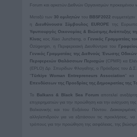
Forum και αρκετών Διεθνών Οργανισμών προκειμένου ν
Μεταξύ των
30 ομιλητών
του
BBSF2022
συμμετείχαν
η
Διευθύνουσα Σύμβουλος EUROPE
της Ευρωπαϊ
Υφυπουργός Οικονομίας & Βιώσιμης Ανάπτυξης τη
Κίνας
κος Xiao Junzheng, ο
Γενικός Γραμματέας τ
Özügergin, η Περιφερειακή Διευθύντρια του
Γραφείο
Γενικός Γραμματέας της Διεθνούς Ένωσης Οδικώ
Περιφερειών Θαλάσσιων Περιοχών
(CPMR) κα Ελέν
(EPLO) Δρ. Σπυρίδων Φλογαΐτης, ο Πρόεδρος του Δ.Σ
“
Türkiye Woman Entrepreneurs Association
” κα 
Επενδύσεων της Προεδρίας της Δημοκρατίας της Τ
Το
Balkans
&
Black
Sea
Forum
αποτελεί ανεξάρτη
επιχειρηματιών για την προώθηση και την ενίσχυση της
Βαλκανικής και του Ευξείνου Πόντου. Διακεκριμέν
αλληλεπιδρούν για να εξετάσουν τις προκλήσεις, να 
τρόπους για την προώθηση της ασφάλειας, της βιώσιμ