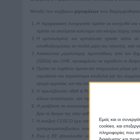
Μεταξύ των κομβικών
μηνυμάτων
που διαμορφώθηκαν κ
Η περιφερειακή συνεργασία πρέπει να ενισχυθεί και
πρέπει να ακούγεται καλύτερα στα κέντρα λήψης απ
Η εμπνευσμένη και εμπνέουσα ηγεσία λείπει σε 
οπισθοδρομήσεις σε πολλά μέρη του πλανήτη, κάτι το
Απαιτούνται μεγαλύτερες προσπάθειες από τον δημ
(
SDGs
) του ΟΗΕ, προκειμένου να τηρηθούν οι δεσμε
Πρέπει να ληφθούν άμεσα και στοχευμένα μέτρα για
νομοθεσία και περισσότερα κονδύλια για την συμμετ
αγορά εργασίας και στα κέντρα λήψης αποφάσεων.
Η πρωτοβουλία «Belt & Road Initiative» (BRI) της Κ
άλλων ανταλλαγών, εάν τηρούνται οι αρχές της διαφά
Η μετάβαση σε ανανεώσιμες πηγές ενέργειας θα πρέπε
βρει το δρόμο της στην καθημερινή ζωή των πολιτών 
Εμείς και οι συνεργ
Η κινεζική COSCO έχει επιτύχει να αναδείξει τον Πε
cookies, και επεξε
εμπορευματοκιβωτίων, αναβαθμίζοντας την ικανότητά
πληροφορίες που απο
Ενώ η ΕΕ εξακολουθεί να παραμένει το επίκεντρο έ
διαφήμισης και περι