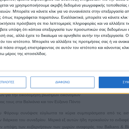
ν επιθυμεί να διαδραματίσει σημαντικό ρόλο στη διεθνή σκηνή και να συ
χεται να χρησιμοποιήσουμε ακριβή δεδομένα γεωγραφικής τοποθεσίας 
νικής ασφάλειας.
ών. Μπορείτε να κάνετε κλικ για να συναινέσετε στην επεξεργασία απ
κόμη και ήσσονος σημασίας προβλημάτων που παρακωλύουν την ταχεία κ
 όπως περιγράφεται παραπάνω. Εναλλακτικά, μπορείτε να κάνετε κλικ γ
οκτήσετε πρόσβαση σε πιο λεπτομερείς πληροφορίες και να αλλάξετε τι
σιών. Η ψηφιοποίηση των διαδικασιών και η προσέλκυση (μέσω πρ
βετε υπόψη ότι κάποια επεξεργασία των προσωπικών σας δεδομένων ε
 φορτηγών αυτοκινήτων, μπορούν να διαδραματίσουν σημαντικό ρ
εσή σας, αλλά έχετε το δικαίωμα να αρνηθείτε αυτήν την επεξεργασία. 
πορίου.
τόν τον ιστότοπο. Μπορείτε να αλλάξετε τις προτιμήσεις σας ή να ανακα
 πάσα στιγμή επιστρέφοντας σε αυτόν τον ιστότοπο και κάνοντας κλι
ου κάλυπταν σειρά ζητημάτων για τη Βαλκανική και την ευρύτερη περ
ω μέρος της ιστοσελίδας.
ση, Επενδύσεις
με βάση την οικονομική γεωγραφία των περιφερειών
ΕΠΙΛΟΓΕΣ
ΔΙΑΦΩΝΩ
ΣΥ
υξανόμενη ανάγκη για νέες επενδύσεις.
ών για την οικοδόμηση βιώσιμων οικονομιών
ις τους στα Βαλκάνια και τον Εύξεινο Πόντο
ου Φόρουμ συνόψισε εύγλωττα τα κύρια συμπεράσματα από τις ειση
ν διάρκεια του συνεδρίου. Μερικά εξ αυτών ήδη προκαλούν το ενδιαφ
ύν υπόψη των κυβερνήσεων των χωρών αναφοράς του Balkans & Bl