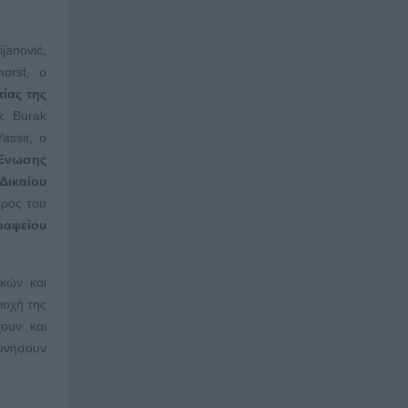
janović,
orst, ο
ίας της
. Burak
assir, ο
Ένωσης
Δικαίου
δρος του
ραφείου
κών και
ιοχή της
ουν και
ευνήσουν