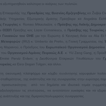
α εξυπηρετηθούν καλύτερα οι ανάγκες των πολιτών.
 η Επικεφαλής της
Προεδρίας της Βοσνίας-Ερζεγοβίνης
κα Željka Cvi
κής Υπηρεσίας Εξωτερικής Δράσης Πρέσβειρα κα Angelina Eichh
ς Γεωργίας
κ. Romeo Mikautadze, ο
Πρέσβης της Λαϊκής Δημοκρατ
ου ΟΣΕΠ
Πρέσβης κος Lazar Comanescu, ο
Πρέσβης της Τουρκίας
κ
υ Γυναικών του ΟΗΕ
για την Ευρώπη & Κεντρική Ασία κα Alia El-Y
ν Μεταφορών
(IRU) κ. Umberto de Pretto, η Γενική Γραμματέας της
η Μαριανού, ο Πρόεδρος του
Ευρωπαϊκού Οργανισμού Δημοσίου 
. του
Οργανισμού Λιμένος Πειραιώς Α.Ε
. κ. ΥU Zeng Gang, η Πρόε
Emine Perviz Erdem, η Διευθύντρια Εταιρικών Υποθέσεων του
Γ
ουρκίας
κα Esra Dogan Tulgan, και άλλοι.
τη οικονομική πλατφόρμα και κόμβο συνάντησης κορυφαίων πολιτι
 σταθερότητας, της ανάπτυξης και της συνεργασίας στην ευρύτερη περ
ες προσωπικότητες από τον δημόσιο και ιδιωτικό τομέα συμμετέχ
αξιολογήσουν τις επιπτώσεις, να εντοπίσουν ευκαιρίες και να εξερ
ης ανάπτυξης και της διμερούς/πολυμερούς συνεργασίας.