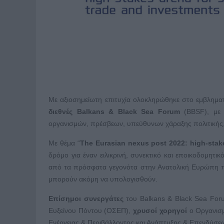
Με αξιοσημείωτη επιτυχία ολοκληρώθηκε στο εμβλημα
διεθνές
Balkans
&
Black
Sea
Forum
(BBSF), με 
οργανισμών, πρέσβεων, υπεύθυνων χάραξης πολιτικής,
Με θέμα “
The
Eurasian
nexus
post
2022:
high
-
stak
δρόμο για έναν ειλικρινή, συνεκτικό και εποικοδομητι
από τα πρόσφατα γεγονότα στην Ανατολική Ευρώπη πο
μπορούν ακόμη να υπολογισθούν.
Επίσημοι συνεργάτες
του Balkans & Black Sea For
Ευξείνου Πόντου (ΟΣΕΠ),
χρυσοί χορηγοί
ο Οργανισμ
Ενέργειας & Περιβάλλοντος και Ανάπτυξης & Επενδύσεω