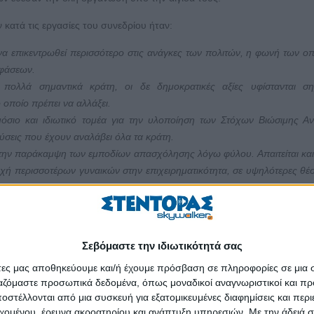
ατά τις εργασίες του συνεδρίου ήταν:
 να επικεντρωθεί περισσότερο στις ανάγκες των πολιτών, η φωνή των ο
οφάσεων.
πολλά σημαντικά κράτη, οι δε δημοκρατικές αξίες υφίστανται ση
 οποίο πρέπει να αλλάξει.
όσιο και ιδιωτικό τομέα για την υλοποίηση των Στόχων Βιώσιμης Α
ύσεις που έχουν αναλάβει όλα τα κράτη.
 την παράκαμψη των εμποδίων απασχόλησης λόγω φύλου. Απαιτείται κα
οχή περισσοτέρων γυναικών στην επιχειρηματικότητα, σε υψηλότερες θέσ
ίνας αποτελεί χρήσιμο εργαλείο για την περαιτέρω διευκόλυνση του εμπο
νειας και του θεμιτού ανταγωνισμού.
ι να επιταχυνθεί περαιτέρω και η βιώσιμη, καινοτόμος τεχνολογία θα π
Σεβόμαστε την ιδιωτικότητά σας
ταχύτερα και πιο αποτελεσματικά.
άτες μας αποθηκεύουμε και/ή έχουμε πρόσβαση σε πληροφορίες σε μια
ιραιά ως το ταχύτερα αναπτυσσόμενο λιμάνι όσον αφορά την μεταφορά/δι
ργαζόμαστε προσωπικά δεδομένα, όπως μοναδικοί αναγνωριστικοί και 
 του να αναλαμβάνει περισσότερες ναυπηγο-επισκευαστικές δραστηριότη
στέλλονται από μια συσκευή για εξατομικευμένες διαφημίσεις και περ
λξης για τα κράτη των Δυτικών Βαλκανίων και της ευρύτερης περιοχή
εχομένου, έρευνα ακροατηρίου και ανάπτυξη υπηρεσιών.
Με την άδειά σα