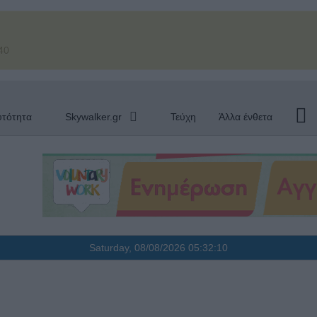
40
υτότητα
Skywalker.gr
Τεύχη
Άλλα ένθετα
Saturday, 08/08/2026
05:32:11