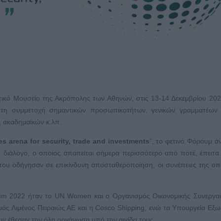
τικό Μουσείο της Ακρόπολης των Αθηνών, στις 13-14 Δεκεμβρίου 20
τη συμμετοχή σημαντικών προσωπικοτήτων, γενικών γραμματέων 
 ακαδημαϊκών κ.λπ.
es
arena
for
security
,
trade
and
investments
”, το φετινό Φόρουμ άν
κό διάλογο, ο οποίος απαιτείται σήμερα περισσότερο από ποτέ, έπειτα
υ οδήγησαν σε επικίνδυνη αποσταθεροποίηση, οι συνέπειες της οπ
um 2022 ήταν το UN Women και ο Οργανισμός Οικονομικής Συνεργασ
ός Λιμένος Πειραιώς ΑΕ και η Cosco Shipping, ενώ τα Υπουργεία Εξω
ν έθεσαν την όλη οργάνωση υπό την αιγίδα τους.