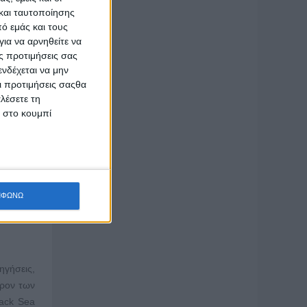
μμετέχει
και ταυτοποίησης
ό εμάς και τους
αι ομαλή
ια να αρνηθείτε να
ς προτιμήσεις σας
οσφοράς
νδέχεται να μην
όλο στη
Οι προτιμήσεις σαςθα
λέσετε τη
κ στο κουμπί
ιοχή του
ΜΦΩΝΩ
γήσεις,
έρον των
ack Sea