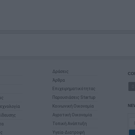
Δράσεις
CO
Άρθρα
Επιχειρηματικότητας
Παρουσιάσεις Startup
ις
NE
Κοινωνική Οικονομία
εχνολογία
Αγροτική Οικονομία
ίδευσης
Τοπική Ανάπτυξη
τα
ης
Υγεία-Διατροφή