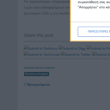
Για περισσότερες πληροφορίες σχετικά με τις προϋποθέ
συγκατάθεσή σας ανά
"Απορρήτου" στο κάτ
τυχόν νέοι ενδιαφερόμενοι επιχειρηματικοί άγγελοι κα
(εσωτερικό 100) ή στη διεύθυνση
dimou@atlantisresear
ΠΕΡΙΣΣΟΤΕΡΕΣ 
Share this post
Facebook Social Comments
BusinessAngels
Προηγούμενο