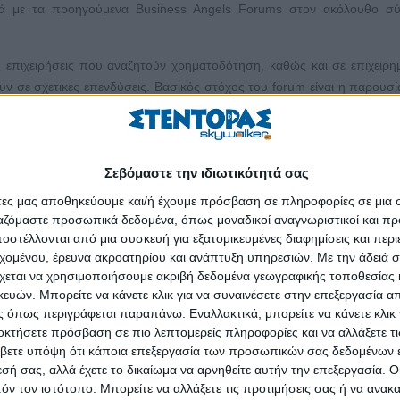
ικά με τα προηγούμενα Business Angels Forums στον ακόλουθο σύ
 επιχειρήσεις που αναζητούν χρηματοδότηση, καθώς και σε επιχειρη
ν σε σχετικές επενδύσεις. Βασικός στόχος του forum είναι η παρουσ
ενδυτές για 8 λεπτά και κατόπιν απαντήσεις σε ερωτήσεις των επενδ
ματοδότησης, η οποία κυμαίνεται συνήθως από 20.000 € έως 500.000 
ειρηματικούς αγγέλους/επενδυτές θα λάβει χώρα ως ένα pitching eve
Σεβόμαστε την ιδιωτικότητά σας
 πιο ολοκληρωμένων επιχειρηματικών προτάσεων που θα επιλεγούν
άτες μας αποθηκεύουμε και/ή έχουμε πρόσβαση σε πληροφορίες σε μια
εί συμβουλευτική υποστήριξη πριν και μετά το forum, καθώς και 
ργαζόμαστε προσωπικά δεδομένα, όπως μοναδικοί αναγνωριστικοί και 
μελών της κριτικής επιτροπής, που αποτελείται από εκπροσώπους 
στέλλονται από μια συσκευή για εξατομικευμένες διαφημίσεις και περ
οτελούνται τόσο από επιχειρηματικούς αγγέλους του ADRION BAN 
εχομένου, έρευνα ακροατηρίου και ανάπτυξη υπηρεσιών.
Με την άδειά σα
/ Jeremy Funds).
χεται να χρησιμοποιήσουμε ακριβή δεδομένα γεωγραφικής τοποθεσίας 
ών. Μπορείτε να κάνετε κλικ για να συναινέσετε στην επεξεργασία απ
στο Business Angels Forum V καλούνται να υποβάλουν έως τις 15 Απρ
 όπως περιγράφεται παραπάνω. Εναλλακτικά, μπορείτε να κάνετε κλικ γ
σχεδίου (ppt) έως 15 διαφανειών, τα financials (Excel) και ένα μο
οκτήσετε πρόσβαση σε πιο λεπτομερείς πληροφορίες και να αλλάξετε τι
. Η αποστολή των απαιτούμενων αρχείων θα γίνει στη δι
βετε υπόψη ότι κάποια επεξεργασία των προσωπικών σας δεδομένων ε
εσή σας, αλλά έχετε το δικαίωμα να αρνηθείτε αυτήν την επεξεργασία. 
ών συμμετεχόντων θα πραγματοποιηθεί στις 20 Απριλίου 2018.
τόν τον ιστότοπο. Μπορείτε να αλλάξετε τις προτιμήσεις σας ή να ανακα