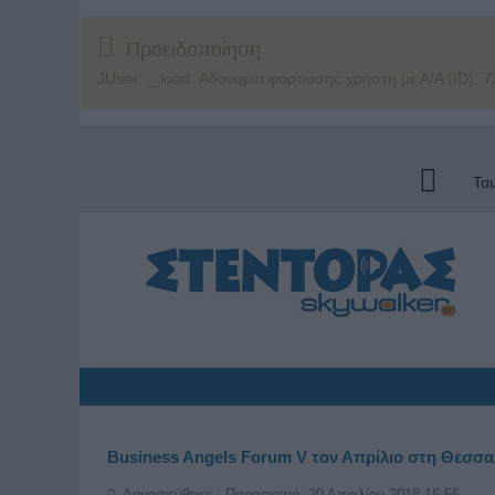
Προειδοποίηση
JUser: :_load: Αδυναμία φόρτωσης χρήστη με Α/Α (ID): 7
Τα
Business Angels Forum V τον Απρίλιο στη Θεσσα
Δημοσιεύθηκε : Παρασκευή, 20 Απριλίου 2018 16:56