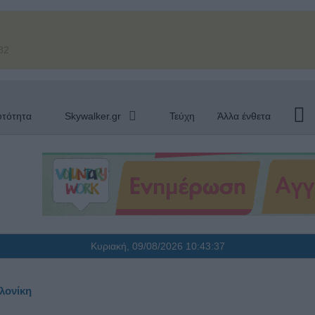
32
υτότητα
Skywalker.gr
Τεύχη
Άλλα ένθετα
Κυριακή, 09/08/2026
10:43:37
λονίκη