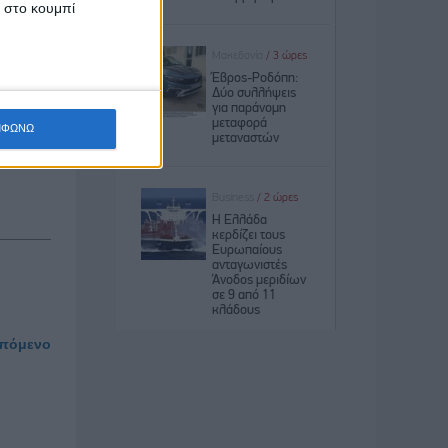
αθώς και
κ στο κουμπί
0 531000
ΜΦΩΝΩ
πόμενο