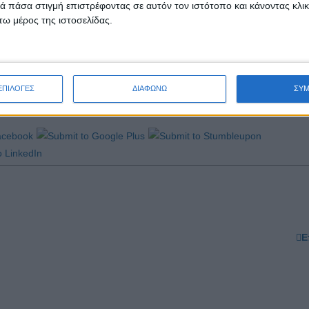
σεις συμμετοχής οι ενδιαφερόμενες νεοφυείς ομάδες, επιχειρήσεις, κ
 πάσα στιγμή επιστρέφοντας σε αυτόν τον ιστότοπο και κάνοντας κλι
ω μέρος της ιστοσελίδας.
λούνται να επικοινωνήσουν με την κα Ηλιάννα Δήμου στο τηλέφωνο 231
ch.gr
.
ΕΠΙΛΟΓΕΣ
ΔΙΑΦΩΝΩ
ΣΥ
Ε