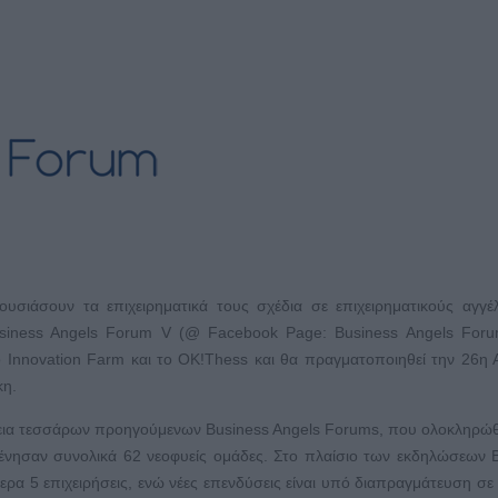
ουσιάσουν τα επιχειρηματικά τους σχέδια σε επιχειρηματικούς αγγέ
siness Angels Forum V (@ Facebook Page: Business Angels Foru
ο Innovation Farm και το OK!Thess και θα πραγματοποιηθεί την 26η 
κη.
έχεια τεσσάρων προηγούμενων Business Angels Forums, που ολοκληρώ
ξένησαν συνολικά 62 νεοφυείς ομάδες. Στο πλαίσιο των εκδηλώσεων 
ρα 5 επιχειρήσεις, ενώ νέες επενδύσεις είναι υπό διαπραγμάτευση σε