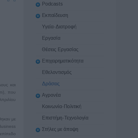
Podcasts
Εκπαίδευση
Υγεία-Διατροφή
Εργασία
Θέσεις Εργασίας
Επιχειρηματικότητα
Εθελοντισμός
Δράσεις
λους και
m), που
Αγρονέα
Απριλίου
Κοινωνία-Πολιτική
Επιστήμη-Τεχνολογία
θηκαν με
Business
Στήλες με άποψη
 επίπεδο