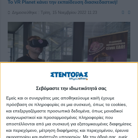
Το VR Planet κάνει την εκπαίδευση διασκεδαστική!
Δημοσιεύθηκε : Τρίτη, 15 Νοεμβρίου 2022 11:23
Σεβόμαστε την ιδιωτικότητά σας
Εμείς και οι συνεργάτες μας αποθηκεύουμε και/ή έχουμε
πρόσβαση σε πληροφορίες σε μια συσκευή, όπως τα cookies,
και επεξεργαζόμαστε προσωπικά δεδομένα, όπως μοναδικοί
αναγνωριστικοί και προσαρμοσμένες πληροφορίες που
Η
Εικονική Πραγματικότητα
έχει τη δυνατότητα να φέρνει την
αποστέλλονται από μια συσκευή για εξατομικευμένες διαφημίσεις
επανάσταση στην εκπαίδευση, καθώς εμπλέκει τους μαθητές
και περιεχόμενο, μέτρηση διαφήμισης και περιεχομένου, έρευνα
στη μάθησή τους περισσότερο από οποιοδήποτε άλλο μέσο.
ακροατηρίου και ανάπτυξη υπηρεσιών.
Με την άδειά σας, εμείς