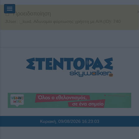
Προειδοποίηση
JUser: :_load: Αδυναμία φόρτωσης χρήστη με Α/Α (ID): 740
Κυριακή, 09/08/2026
16:23:03