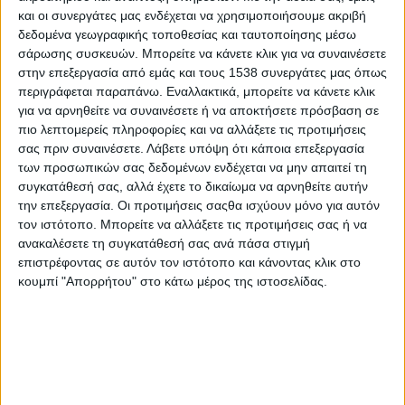
και οι συνεργάτες μας ενδέχεται να χρησιμοποιήσουμε ακριβή
Καθώς οι σύγχρονες παιδαγωγικές τάσεις οδηγούν
δεδομένα γεωγραφικής τοποθεσίας και ταυτοποίησης μέσω
αναπόφευκτα στη χρήση νέων τεχνολογιών, η
Εικονική
σάρωσης συσκευών. Μπορείτε να κάνετε κλικ για να συναινέσετε
Πραγματικότητα
έχει αναδειχθεί ως ένα πολλά υποσχόμενο
στην επεξεργασία από εμάς και τους 1538 συνεργάτες μας όπως
διδακτικό εργαλείο σε διάφορους γνωστικούς τομείς, ικανό να
περιγράφεται παραπάνω. Εναλλακτικά, μπορείτε να κάνετε κλικ
για να αρνηθείτε να συναινέσετε ή να αποκτήσετε πρόσβαση σε
υλοποιήσει σε μεγάλο βαθμό τους εκπαιδευτικούς στόχους,
πιο λεπτομερείς πληροφορίες και να αλλάξετε τις προτιμήσεις
καθώς συμβάλλει στην ενθάρρυνση όλων των μαθητών, στη
σας πριν συναινέσετε.
Λάβετε υπόψη ότι κάποια επεξεργασία
συνεργατική και διερευνητική μάθηση και την παιδαγωγική
των προσωπικών σας δεδομένων ενδέχεται να μην απαιτεί τη
υποστήριξη με σκοπό το
καλύτερο μαθησιακό αποτέλεσμα
.
συγκατάθεσή σας, αλλά έχετε το δικαίωμα να αρνηθείτε αυτήν
την επεξεργασία. Οι προτιμήσεις σαςθα ισχύουν μόνο για αυτόν
H
Εικονική Πραγματικότητα
προκαλεί το ενδιαφέρον,
τον ιστότοπο. Μπορείτε να αλλάξετε τις προτιμήσεις σας ή να
κεντρίζει τη φαντασία και οδηγεί στην οικοδόμηση της γνώσης
ανακαλέσετε τη συγκατάθεσή σας ανά πάσα στιγμή
και στην αφομοίωση μέσα από την αλληλεπίδραση με το
επιστρέφοντας σε αυτόν τον ιστότοπο και κάνοντας κλικ στο
εικονικό περιβάλλον.
κουμπί "Απορρήτου" στο κάτω μέρος της ιστοσελίδας.
Το
VR Planet
, που έφερε την τεχνολογία της Εικονικής
Πραγματικότητας στην Ελλάδα το 2016, αξιοποιεί την
Εικονική
Πραγματικότητα
ως μέσον ψυχαγωγίας, βιωματικής μάθησης
αλλά και επιμόρφωσης μέσω 320 και πλέον διαφορετικών VR
εμπειριών: παιχνίδι, ντοκιμαντέρ, ζωγραφική, Ιστορία, ταξίδι,