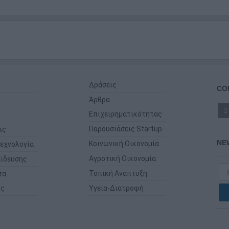
Δράσεις
CO
Άρθρα
Επιχειρηματικότητας
Παρουσιάσεις Startup
ις
NE
Κοινωνική Οικονομία
εχνολογία
Αγροτική Οικονομία
ίδευσης
Τοπική Ανάπτυξη
τα
ης
Υγεία-Διατροφή