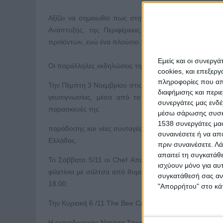
Αξίζει να σημειωθεί πως στην 6η Γιορτή Μελιού και 
Ανάπτυξης, της Περιφέρειας Αττικής και του Δήμο
προϊόντων, ενώ ένα πλούσιο πρόγραμμα παράλληλων εκ
Εμείς και οι συνεργ
Οι παράλληλες εκδηλώσεις της 6ης Γιορτής Μελιού και
cookies, και επεξε
πληροφορίες που απο
Την Πέμπτη 3 Νοεμβρίου στις 18.00 ο πολιτιστικός σύλ
διαφήμισης και περι
γευσιγνωσίας, μέσα από το οποίο θα γνωρίσουμε τις
συνεργάτες μας ενδέ
παρασκευές της
μέσω σάρωσης συσκευ
1538 συνεργάτες μας
παράδοσης και νέες συνταγές συναντιούνται στην 6η Γι
συναινέσετε ή να απ
Ελλάδας.
πριν συναινέσετε.
Λά
απαιτεί τη συγκατάθ
Το Σάββατο 5/11 οι Chef Απόστολος Κυριακόπουλος, Α
ισχύουν μόνο για αυ
φιλετίνια με σάλτσα από θυμαρίσιο μέλι, μελόπιτα Σίφνο
συγκατάθεσή σας ανά
18.00.
"Απορρήτου" στο κάτ
Την Κυριακή 6 /11 The Bee Camp: Ένα εργαστήρι για πα
Η εκπαιδευτικός Νατάσα Σπινθουράκη μας προσκαλεί να 