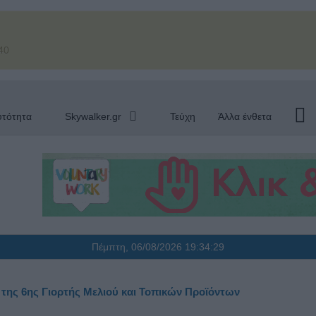
40
υτότητα
Skywalker.gr
Τεύχη
Άλλα ένθετα
Πέμπτη, 06/08/2026
19:34:30
 της 6ης Γιορτής Μελιού και Τοπικών Προϊόντων