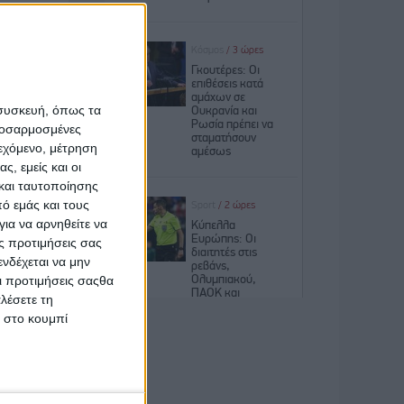
γροτικής
τοπικών
 συσκευή, όπως τα
προσαρμοσμένες
ιεχόμενο, μέτρηση
α ταξίδι
ς, εμείς και οι
ι γλυκές
και ταυτοποίησης
ό εμάς και τους
ια να αρνηθείτε να
οχές της
ς προτιμήσεις σας
νδέχεται να μην
Οι προτιμήσεις σαςθα
 χοιρινά
λέσετε τη
σει στις
κ στο κουμπί