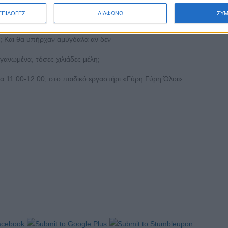
ΕΠΙΛΟΓΕΣ
ΔΙΑΦΩΝΩ
ΣΥ
ι; Και θα υπήρχαν αμύγδαλα αν δεν
γανωμένα, τόσες χιλιάδες μέλη;
α 11.00-12.00, στο παιδικό εργαστήρι «Γύρη Γύρη Όλοι».