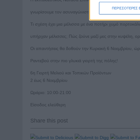
ΠΕΡΙΣΣΟΤΕΡΕΣ 
γνωρίσουμε τον ασυναγώνιστο κόσμο της κυψέλης.
Τι σχέση έχει μια μέλισσα με ένα ποτήρι χυμό πορτοκάλ
υπήρχαν μέλισσες; Πώς ζούνε μαζί μες στην κυψέλη, ορ
Οι απαντήσεις θα δοθούν την Κυριακή 6 Νοεμβρίου, ώρ
Ραντεβού στην πιο γλυκιά γιορτή της πόλης!
6η Γιορτή Μελιού και Τοπικών Προϊόντων
2 έως 6 Νοεμβρίου
Ωράριο: 10:00-21:00
Είσοδος ελεύθερη
Share this post