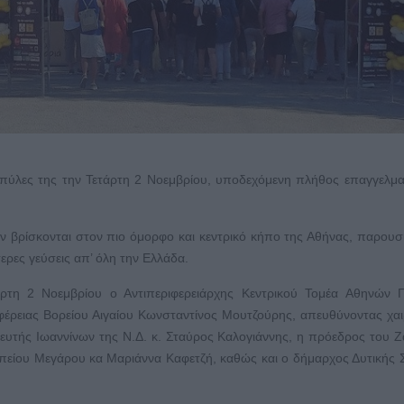
ς πύλες της την Τετάρτη 2 Νοεμβρίου, υποδεχόμενη πλήθος επαγγελμα
 βρίσκονται στον πιο όμορφο και κεντρικό κήπο της Αθήνας, παρουσ
τερες γεύσεις απ’ όλη την Ελλάδα.
άρτη 2 Νοεμβρίου ο Αντιπεριφερειάρχης Κεντρικού Τομέα Αθηνών Γ
φέρειας Βορείου Αιγαίου Κωνσταντίνος Μουτζούρης, απευθύνοντας χαι
λευτής Ιωαννίνων της Ν.Δ. κ. Σταύρος Καλογιάννης, η πρόεδρος του 
πείου Μεγάρου κα Μαριάννα Καφετζή, καθώς και ο δήμαρχος Δυτικής 