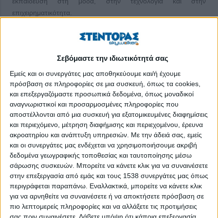
εκπαίδευση στη μόδα, στην τεχνολογία και στην
επιχειρηματικότητα.
Τι είναι το Fashion Start-up Weekend και πώς ξεκίνησε
Η διοργάνωση του 1ου Fashion Start-up Weekend
Σεβόμαστε την ιδιωτικότητά σας
υποστηρίζεται από τη σχολή μόδας AthensFashionClub και την
Εμείς και οι συνεργάτες μας αποθηκεύουμε και/ή έχουμε
1η θερμοκοιτίδα μόδας στην Ελλάδα The Fashion Gate, δύο
πρόσβαση σε πληροφορίες σε μια συσκευή, όπως τα cookies,
καινοτόμους εκπαιδευτικούς οργανισμούς στον χώρο της
και επεξεργαζόμαστε προσωπικά δεδομένα, όπως μοναδικοί
μόδας, που όραμά τους είναι να γίνει η Αθήνα μητροπολιτικό
αναγνωριστικοί και προσαρμοσμένες πληροφορίες που
κέντρο μόδας και η ελληνική μόδα να προωθηθεί έξω από τα
αποστέλλονται από μια συσκευή για εξατομικευμένες διαφημίσεις
σύνορα της χώρας, δίνοντας βήμα στην καινοτομία, στις
και περιεχόμενο, μέτρηση διαφήμισης και περιεχομένου, έρευνα
συνεργασίες, στον υγιή ανταγωνισμό και στην εξωστρέφεια.
ακροατηρίου και ανάπτυξη υπηρεσιών.
Με την άδειά σας, εμείς
και οι συνεργάτες μας ενδέχεται να χρησιμοποιήσουμε ακριβή
Ταυτόχρονα διοργανωτής της διαγωνιστικής διαδικασίας είναι
δεδομένα γεωγραφικής τοποθεσίας και ταυτοποίησης μέσω
και το Fashionboxie, που δημιουργεί το πρώτο δίκτυο για
σάρωσης συσκευών. Μπορείτε να κάνετε κλικ για να συναινέσετε
νέους επαγγελματίες στον χώρο της μόδας και προσφέρει
στην επεξεργασία από εμάς και τους 1538 συνεργάτες μας όπως
περιγράφεται παραπάνω. Εναλλακτικά, μπορείτε να κάνετε κλικ
υπηρεσίες υποστήριξης και εκπροσώπησης designers στην
για να αρνηθείτε να συναινέσετε ή να αποκτήσετε πρόσβαση σε
πώληση των προϊόντων τους σε νέα κανάλια πώλησης.
πιο λεπτομερείς πληροφορίες και να αλλάξετε τις προτιμήσεις
σας πριν συναινέσετε.
Λάβετε υπόψη ότι κάποια επεξεργασία
Το 1o Fashion Start-up Weekend στην Ελλάδα λειτουργεί υπό