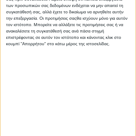
των προσωπικών σας δεδομένων ενδέχεται να μην απαιτεί τη
την εποπτεία του παγκόσμιου οργανισμού Start-up Weekend
συγκατάθεσή σας, αλλά έχετε το δικαίωμα να αρνηθείτε αυτήν
και υποστηρίζεται παράλληλα από την Google.
την επεξεργασία. Οι προτιμήσεις σαςθα ισχύουν μόνο για αυτόν
τον ιστότοπο. Μπορείτε να αλλάξετε τις προτιμήσεις σας ή να
Το Start-up Weekend είναι ένας παγκόσμιος μη κερδοσκοπικός
ανακαλέσετε τη συγκατάθεσή σας ανά πάσα στιγμή
θεσμός, ο οποίος υποστηρίζεται από νέους και φιλόδοξους
επιστρέφοντας σε αυτόν τον ιστότοπο και κάνοντας κλικ στο
ανθρώπους, ανάμεσά τους και επιχειρηματίες.
κουμπί "Απορρήτου" στο κάτω μέρος της ιστοσελίδας.
Αποτελεί μία διοργάνωση επιχειρηματικότητας που ανήκει στην
εταιρία Techstars LLC με έδρα το Boulder, Colorado των
Ηνωμένων Πολιτειών της Αμερικής. Η Techstars είναι ένα
παγκόσμιο οικοσύστημα και ταυτόχρονα επιταχυντής νεοφυών
επιχειρήσεων που βοηθά στην καθοδήγηση και στην ανάπτυξή
τους.
Ποιος είναι ο στόχος της παγκόσμιας οργάνωσης Start-up
Weekend και του 1ου Fashion Start-up Weekend – Athens:
Όλα τα μέλη της παγκόσμιας αυτής διοργάνωσης έχουν ως
στόχο να εμπνεύσουν, να διδάξουν και να εμψυχώσουν άτομα
που ενδιαφέρονται για την επιχειρηματικότητα, ώστε να