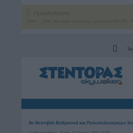
Προειδοποίηση
JUser: :_load: Αδυναμία φόρτωσης χρήστη με Α/Α (ID): 7
Τα
8ο Φεστιβάλ Bollywood και Πολυπολιτισμικών Χ
Δημοσιεύθηκε : Τρίτη, 21 Ιουνίου 2022 19:39