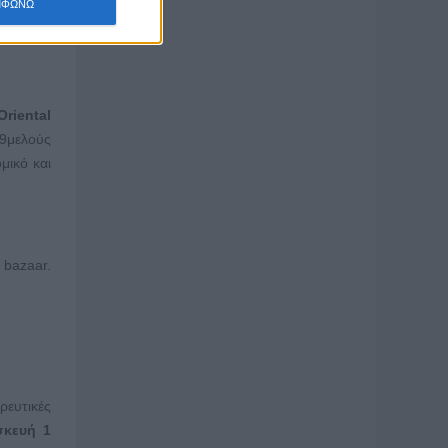
ΜΦΩΝΩ
Oriental
9μελούς
μικό και
 bazaar.
ρευτικές
κευή 1