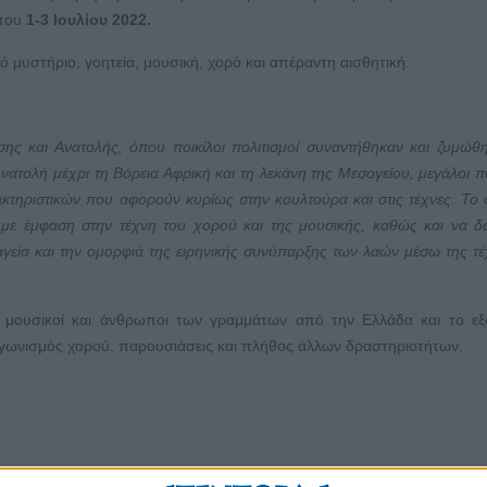
ππου
1-3 Ιουλίου 2022.
 μυστήριο, γοητεία, μουσική, χορό και απέραντη αισθητική.
ης και Ανατολής, όπου ποικίλοι πολιτισμοί συναντήθηκαν και ζυμώθ
ατολή μέχρι τη Βόρεια Αφρική και τη λεκάνη της Μεσογείου, μεγάλοι πο
τηριστικών που αφορούν κυρίως στην κουλτούρα και στις τέχνες. Το 
α με έμφαση στην τέχνη του χορού και της μουσικής, καθώς και να δ
γεία και την ομορφιά της ειρηνικής συνύπαρξης των λαών μέσω της τέ
, μουσικοί και άνθρωποι των γραμμάτων από την Ελλάδα και το εξ
αγωνισμός χορού, παρουσιάσεις και πλήθος άλλων δραστηριοτήτων.
 οι επισκέπτες θα έχουν τη δυνατότητα να παρακολουθήσουν 13 δια