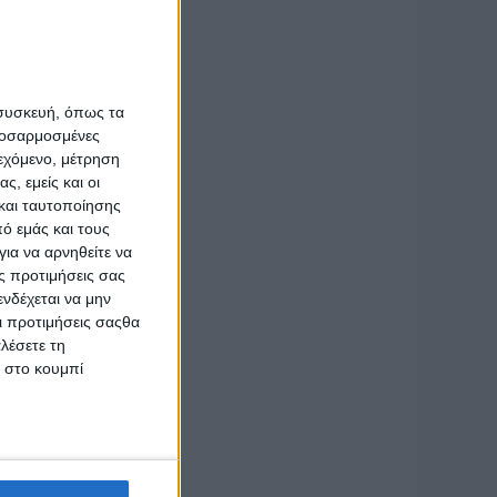
,
Indian
-
llywood
άσκαλος
 συσκευή, όπως τα
προσαρμοσμένες
ιεχόμενο, μέτρηση
ητράτου
ς, εμείς και οι
και ταυτοποίησης
 Western
ό εμάς και τους
Vinatha
ια να αρνηθείτε να
 από τις
ς προτιμήσεις σας
llywood
νδέχεται να μην
Οι προτιμήσεις σαςθα
λέσετε τη
κ στο κουμπί
άσκαλοι,
st
κά
η
1