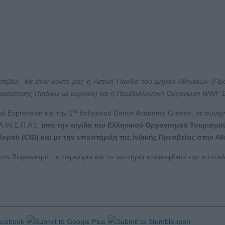
στιβάλ θα είναι κοντά μας η Αστική Πανίδα του Δήμου Αθηναίων (Π
αράστασης Παιδιών με καρκίνο) και η Περιβαλλοντική Οργάνωση WWF 
st
al Expression και την 1
Bollywood Dance Academy Greece, σε συνερ
Λ.ΙΝ.Ε.Π.Α.),
υπό την αιγίδα του Ελληνικού Οργανισμού Τουρισμού
ορού (CID) και με την υποστήριξη της Ινδικής Πρεσβείας στην Αθ
ον διαγωνισμό, τα σεμινάρια και τα εισιτήρια επισκεφθείτε την ιστοσελ