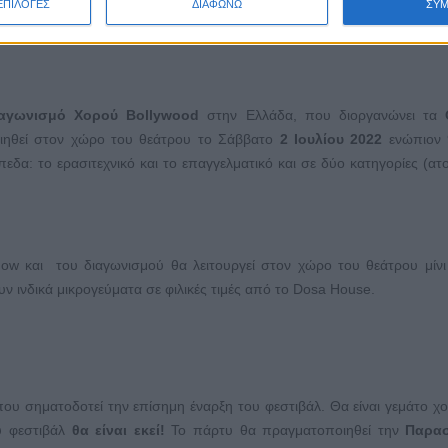
ΕΠΙΛΟΓΕΣ
ΔΙΑΦΩΝΩ
ΣΥ
ιαγωνισμό Χορού Bollywood
στην Ελλάδα, που διοργανώνει τα
ιηθεί στον χώρο του θεάτρου το Σάββατο
2 Ιουλίου 2022
ενώπιον 
πεδα: το ερασιτεχνικό και το επαγγελματικό και σε δύο κατηγορίες (ατο
ow και του διαγωνισμού θα λειτουργεί στον χώρο του θεάτρου μίνι
 ινδικά μικρογεύματα σε φιλικές τιμές από το Dosa House.
ου σηματοδοτεί την επίσημη έναρξη του φεστιβάλ. Θα είναι γεμάτο χο
ου φεστιβάλ
θα είναι εκεί!
Το πάρτυ θα πραγματοποιηθεί την
Παρασ