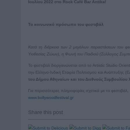
Ιουλίου 2022 στο
Rock
Caf
é
Bar
Antika
!
Το κοινωνικό πρόσωπο του φεστιβάλ
Κατά τη διάρκεια των 2 μεγάλων παραστάσεων του φε
Υιοθεσίας Ζώων), η Φωνή του Παιδιού (Σύλλογος Συμπ
Το φεστιβάλ διοργανώνεται από το Artistic Studio Orient
την Ελληνο-Ινδική Εταιρία Πολιτισμού και Ανάπτυξης (Ε
του Δήμου Αθηναίων και του Διεθνούς Συμβουλίου Χ
Για περισσότερες πληροφορίες σχετικά με το φεστιβάλ, τ
www.bollywoodfestival.gr
Share this post