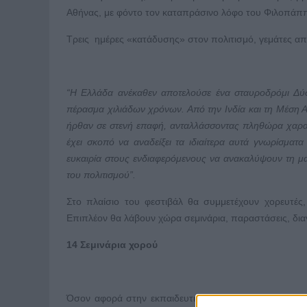
Αθήνας, με φόντο τον καταπράσινο λόφο του Φιλοπά
Τρεις ημέρες «κατάδυσης» στον πολιτισμό, γεμάτες από
“Η Ελλάδα ανέκαθεν αποτελούσε ένα σταυροδρόμι Δύσ
πέρασμα χιλιάδων χρόνων. Από την Ινδία και τη Μέση Αν
ήρθαν σε στενή επαφή, ανταλλάσσοντας πληθώρα χαρακ
έχει σκοπό να αναδείξει τα ιδιαίτερα αυτά γνωρίσματ
ευκαιρία στους ενδιαφερόμενους να ανακαλύψουν τη μα
του πολιτισμού”.
Στo πλαίσιο του φεστιβάλ θα συμμετέχουν χορευτές
Επιπλέον θα λάβουν χώρα σεμινάρια, παραστάσεις, δι
14 Σεμινάρια χορού
Όσον αφορά στην εκπαιδευτική πλευρά του φεστιβάλ,