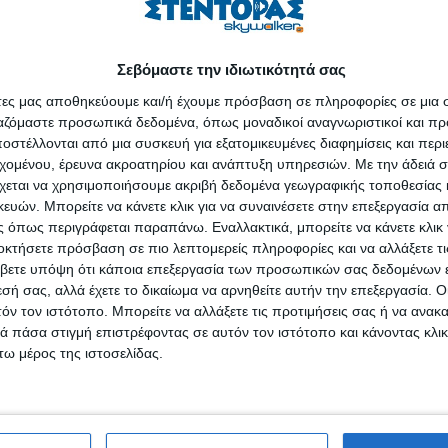
και χορογραφίες:
Traditional
Bollywood
,
Bollywood
Item
Song
ak
,
Bhangra
,
Bollywood
Fusion
,
Tollywood
,
Western
Fusion
,
Bo
Σεβόμαστε την ιδιωτικότητά σας
e
Master
Training
του προγράμματος
«Γίνε πιστοποιημένος δ
άτες μας αποθηκεύουμε και/ή έχουμε πρόσβαση σε πληροφορίες σε μια
ργαζόμαστε προσωπικά δεδομένα, όπως μοναδικοί αναγνωριστικοί και 
στέλλονται από μια συσκευή για εξατομικευμένες διαφημίσεις και περ
llywood στην Ελλάδα, δασκάλα, χορογράφος και performer
Άννα Δημ
εχομένου, έρευνα ακροατηρίου και ανάπτυξη υπηρεσιών.
Με την άδειά σα
χεται να χρησιμοποιήσουμε ακριβή δεδομένα γεωγραφικής τοποθεσίας 
ράφος, δάσκαλος και performer
Sumon
Rudra
(Bollywood Item Song,
ών. Μπορείτε να κάνετε κλικ για να συναινέσετε στην επεξεργασία απ
 από τις ΗΠΑ, η
Carolina
Rubio
(Odissi Dance) από την Ισπανία, η
 όπως περιγράφεται παραπάνω. Εναλλακτικά, μπορείτε να κάνετε κλικ γ
ec
(Κathak) από την Πολωνία, o
Lavesh
Pritmani
(Bhangra Bollywood)
οκτήσετε πρόσβαση σε πιο λεπτομερείς πληροφορίες και να αλλάξετε τι
sion), o
Pavan
Prasad
(Tollywood) από τη Γερμανία, ο
Amit
Patel
(Bo
βετε υπόψη ότι κάποια επεξεργασία των προσωπικών σας δεδομένων ε
 τη Γαλλία κ.ά.
εσή σας, αλλά έχετε το δικαίωμα να αρνηθείτε αυτήν την επεξεργασία. 
τόν τον ιστότοπο. Μπορείτε να αλλάξετε τις προτιμήσεις σας ή να ανακα
 πάσα στιγμή επιστρέφοντας σε αυτόν τον ιστότοπο και κάνοντας κλι
ω μέρος της ιστοσελίδας.
λ (Σάββατο 2 και Κυριακή 3 Ιουλίου 2022) θα εμφανιστούν μεγάλοι δ
σε μοναδικούς χορευτικούς συνδυασμούς και σύνολα. Μαζί τους
φυσι
 χορογραφίες.