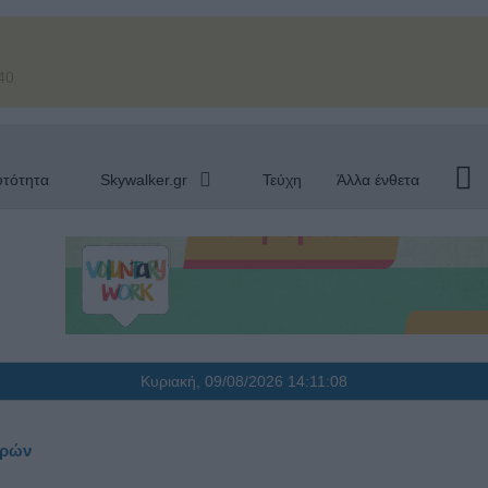
40
υτότητα
Skywalker.gr
Τεύχη
Άλλα ένθετα
Κυριακή, 09/08/2026
14:11:09
ορών