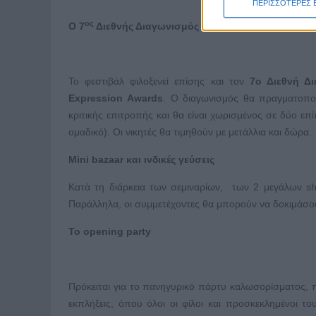
ΠΕΡΙΣΣΟΤΕΡΕΣ 
ος
Ο 7
Διεθνής Διαγωνισμός
Bollywood
Dance
Το φεστιβάλ φιλοξενεί επίσης και τον
7ο Διεθνή Δ
Expression
Awards
. Ο διαγωνισμός θα πραγματοπο
κριτικής επιτροπής και θα είναι χωρισμένος σε δύο επί
ομαδικό). Οι νικητές θα τιμηθούν με μετάλλια και δώρα.
Mini
bazaar
και ινδικές γεύσεις
Κατά τη διάρκεια των σεμιναρίων, των 2 μεγάλων sh
Παράλληλα, οι συμμετέχοντες θα μπορούν να δοκιμάσουν
To
opening
party
Πρόκειται για το πανηγυρικό πάρτυ καλωσορίσματος, π
εκπλήξεις, όπου όλοι οι φίλοι και προσκεκλημένοι τ