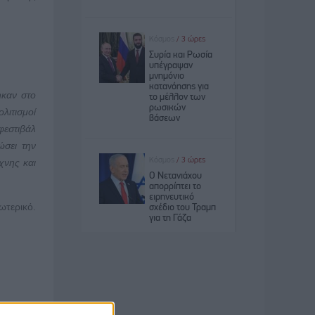
ηκαν στο
λιτισμοί
φεστιβάλ
ώσει την
χνης και
ωτερικό.
φορετικά