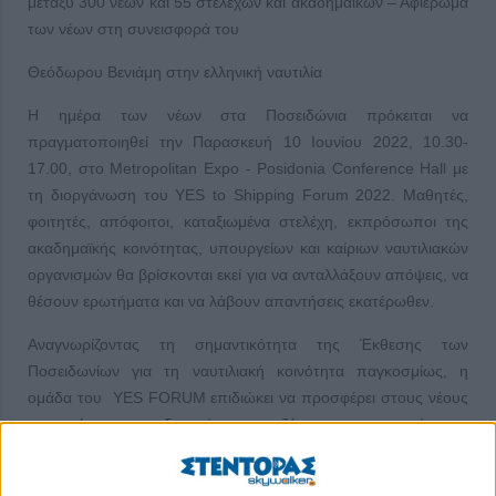
μεταξύ 300 νέων και 55 στελεχών και ακαδημαϊκών – Αφιέρωμα
των νέων στη συνεισφορά του
Θεόδωρου Βενιάμη στην ελληνική ναυτιλία
Η ημέρα των νέων στα Ποσειδώνια πρόκειται να
πραγματοποιηθεί την Παρασκευή 10 Ιουνίου 2022, 10.30-
17.00, στο Metropolitan Expo - Posidonia Conference Hall με
τη διοργάνωση του ΥΕS to Shipping Forum 2022. Μαθητές,
φοιτητές, απόφοιτοι, καταξιωμένα στελέχη, εκπρόσωποι της
ακαδημαϊκής κοινότητας, υπουργείων και καίριων ναυτιλιακών
οργανισμών θα βρίσκονται εκεί για να ανταλλάξουν απόψεις, να
θέσουν ερωτήματα και να λάβουν απαντήσεις εκατέρωθεν.
Αναγνωρίζοντας τη σημαντικότητα της Έκθεσης των
Ποσειδωνίων για τη ναυτιλιακή κοινότητα παγκοσμίως, η
ομάδα του YES FORUM επιδιώκει να προσφέρει στους νέους
συμμετέχοντες τη δυνατότητα να ζήσουν την εμπειρία των
Ποσειδωνίων και να αναζητήσουν το δικό τους επαγγελματικό
μονοπάτι, έχοντας γνωρίσει όλο το φάσμα του ναυτιλιακού