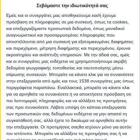
πλέγματος.
Σεβόμαστε την ιδιωτικότητά σας
ΑΤΖΕΝΤΑ
Εμείς και οι συνεργάτες μας αποθηκεύουμε και/ή έχουμε
πρόσβαση σε πληροφορίες σε μια συσκευή, όπως τα cookies,
10.30-12.15: ΥΕS TOUR
και επεξεργαζόμαστε προσωπικά δεδομένα, όπως μοναδικοί
αναγνωριστικοί και προσαρμοσμένες πληροφορίες που
Στο πρώτο μέρος οι νέοι θα έχουν την ευκαιρία να επισκεφθούν
αποστέλλονται από μια συσκευή για εξατομικευμένες διαφημίσεις
περίπτερα της έκθεσης, να ενημερωθούν για το αντικείμενο και
και περιεχόμενο, μέτρηση διαφήμισης και περιεχομένου, έρευνα
τις δραστηριότητες των εταιριών, να συζητήσουν για τα
ακροατηρίου και ανάπτυξη υπηρεσιών.
Με την άδειά σας, εμείς
και οι συνεργάτες μας ενδέχεται να χρησιμοποιήσουμε ακριβή
βιογραφικά τους και να διερευνήσουν πιθανή δυνατότητα
δεδομένα γεωγραφικής τοποθεσίας και ταυτοποίησης μέσω
συνεργασίας μαζί τους.
σάρωσης συσκευών. Μπορείτε να κάνετε κλικ για να συναινέσετε
στην επεξεργασία από εμάς και τους 1538 συνεργάτες μας όπως
13.00-14.30: YES TO SHIPPING FORUM 2022
περιγράφεται παραπάνω. Εναλλακτικά, μπορείτε να κάνετε κλικ
για να αρνηθείτε να συναινέσετε ή να αποκτήσετε πρόσβαση σε
Χαιρετισμό θα απευθύνουν οι:
πιο λεπτομερείς πληροφορίες και να αλλάξετε τις προτιμήσεις
a. Μελίνα Τραυλού, Πρόεδρος της Ένωσης Ελλήνων
σας πριν συναινέσετε.
Λάβετε υπόψη ότι κάποια επεξεργασία
των προσωπικών σας δεδομένων ενδέχεται να μην απαιτεί τη
Εφοπλιστών
συγκατάθεσή σας, αλλά έχετε το δικαίωμα να αρνηθείτε αυτήν
b. Ιωάννης Πλακιωτάκης, Υπουργός Ναυτιλίας και
την επεξεργασία. Οι προτιμήσεις σαςθα ισχύουν μόνο για αυτόν
τον ιστότοπο. Μπορείτε να αλλάξετε τις προτιμήσεις σας ή να
Νησιωτικής Πολιτικής
ανακαλέσετε τη συγκατάθεσή σας ανά πάσα στιγμή