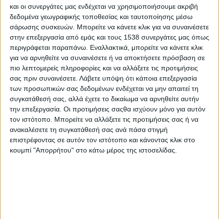
#
JobDay
Τουρισμού
.
και οι συνεργάτες μας ενδέχεται να χρησιμοποιήσουμε ακριβή
δεδομένα γεωγραφικής τοποθεσίας και ταυτοποίησης μέσω
Πρόκειται για μια δράση πλαισιωμένη από συνεντεύξεις
σάρωσης συσκευών. Μπορείτε να κάνετε κλικ για να συναινέσετε
εταιριών του κλάδου του τουρισμού που αναζητούν
στην επεξεργασία από εμάς και τους 1538 συνεργάτες μας όπως
περιγράφεται παραπάνω. Εναλλακτικά, μπορείτε να κάνετε κλικ
προσωπικό. Και αυτή τη φορά θα πραγματοποιηθεί
για να αρνηθείτε να συναινέσετε ή να αποκτήσετε πρόσβαση σε
ταυτόχρονα σε Αθήνα και Θεσσαλονίκη, δίνοντας τη
πιο λεπτομερείς πληροφορίες και να αλλάξετε τις προτιμήσεις
δυνατότητα στο ενδιαφερόμενο κοινό των δύο πόλεων να
σας πριν συναινέσετε.
Λάβετε υπόψη ότι κάποια επεξεργασία
διεκδικήσει μια θέση εργασίας στον δυναμικό αυτό χώρο.
των προσωπικών σας δεδομένων ενδέχεται να μην απαιτεί τη
συγκατάθεσή σας, αλλά έχετε το δικαίωμα να αρνηθείτε αυτήν
Η δράση της Αθήνας θα λάβει χώρα στο
Σεράφειο
του δήμου
την επεξεργασία. Οι προτιμήσεις σαςθα ισχύουν μόνο για αυτόν
Αθηναίων, ενώ αυτή της Θεσσαλονίκης στον Πολυχώρο
WE
. Η
τον ιστότοπο. Μπορείτε να αλλάξετε τις προτιμήσεις σας ή να
η
ημέρα διεξαγωγής είναι η
4
Μαρτίου 2022
και οι ώρες και για
ανακαλέσετε τη συγκατάθεσή σας ανά πάσα στιγμή
τις δύο πόλεις είναι
10:00-15:00
.
επιστρέφοντας σε αυτόν τον ιστότοπο και κάνοντας κλικ στο
κουμπί "Απορρήτου" στο κάτω μέρος της ιστοσελίδας.
Η είσοδος είναι ελεύθερη για τους επισκέπτες.
Βασικός σκοπός του
#Jobday Τουρισμού
, που
πραγματοποιείται
υπό την αιγίδα
του
υπουργείου
Τουρισμού
, της
Περιφέρειας Αττικής
, της
Περιφέρειας
Κεντρικής Μακεδονίας
, του
δήμου Αθηναίων
, της
Ένωσης