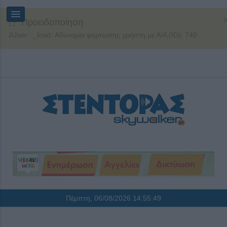
Προειδοποίηση
JUser: :_load: Αδυναμία φόρτωσης χρήστη με Α/Α (ID): 740
Πέμπτη, 06/08/2026
14:55:50