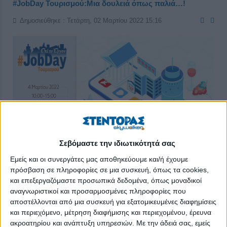
#JobDay Τουρισμού:Μια δουλειά όπως παλιά…!
Δημοσιεύθηκε : Τετάρτη, 02 Μαρτίου 2022 15:16
Σεβόμαστε την ιδιωτικότητά σας
Εμείς και οι συνεργάτες μας αποθηκεύουμε και/ή έχουμε
πρόσβαση σε πληροφορίες σε μια συσκευή, όπως τα cookies,
και επεξεργαζόμαστε προσωπικά δεδομένα, όπως μοναδικοί
αναγνωριστικοί και προσαρμοσμένες πληροφορίες που
Για πρώτη φορά έπειτα από σχεδόν δύο χρόνια απουσίας στη
αποστέλλονται από μια συσκευή για εξατομικευμένες διαφημίσεις
διά ζώσης «σκηνή», το
Skywalker.gr
, επανέρχεται με ένα
και περιεχόμενο, μέτρηση διαφήμισης και περιεχομένου, έρευνα
ανανεωμένο και προσαρμοσμένο στα καινούργια δεδομένα
ακροατηρίου και ανάπτυξη υπηρεσιών.
Με την άδειά σας, εμείς