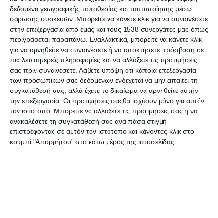
Online ημερίδα «Τουρισμός με… διαφορά»
δεδομένα γεωγραφικής τοποθεσίας και ταυτοποίησης μέσω
σάρωσης συσκευών. Μπορείτε να κάνετε κλικ για να συναινέσετε
Πέμπτη 21 Οκτωβρίου 2021 στις 11:00
στην επεξεργασία από εμάς και τους 1538 συνεργάτες μας όπως
περιγράφεται παραπάνω. Εναλλακτικά, μπορείτε να κάνετε κλικ
για να αρνηθείτε να συναινέσετε ή να αποκτήσετε πρόσβαση σε
πιο λεπτομερείς πληροφορίες και να αλλάξετε τις προτιμήσεις
Ιδανικά συμπληρώνονται οι δράσεις του
GRBossible
και στον
σας πριν συναινέσετε.
Λάβετε υπόψη ότι κάποια επεξεργασία
χώρο του τουρισμού με άλλη μια διαδικτυακή ημερίδα που
των προσωπικών σας δεδομένων ενδέχεται να μην απαιτεί τη
εντάσσεται στη δέσμη πρωτοβουλιών του
skywalker.gr
συγκατάθεσή σας, αλλά έχετε το δικαίωμα να αρνηθείτε αυτήν
«
Βγαίνουμε μπροστά
» με τίτλο
«Τουρισμός με…
την επεξεργασία. Οι προτιμήσεις σαςθα ισχύουν μόνο για αυτόν
διαφορά»
.
τον ιστότοπο. Μπορείτε να αλλάξετε τις προτιμήσεις σας ή να
ανακαλέσετε τη συγκατάθεσή σας ανά πάσα στιγμή
Συντονιζόμαστε με μια live συνάντηση στο Facebook του
επιστρέφοντας σε αυτόν τον ιστότοπο και κάνοντας κλικ στο
Skywalker.gr-Εργασία στην Ελλάδα
και το site «
Βγαίνουμε
κουμπί "Απορρήτου" στο κάτω μέρος της ιστοσελίδας.
μπροστά
».
Σκοπός της
online
ημερίδας «Τουρισμός με…
διαφορά»
είναι να παρουσιάσει πρωτοβουλίες και project που
ενισχύουν την
επανεκκίνηση του τουρισμού
και προβάλλουν
την
καινοτομική αναγκαιότητά του
.