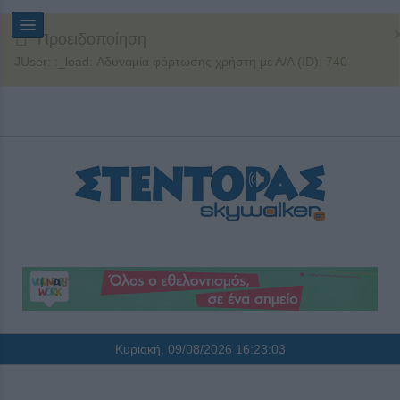
Προειδοποίηση
JUser: :_load: Αδυναμία φόρτωσης χρήστη με Α/Α (ID): 740
Κυριακή, 09/08/2026
16:23:03