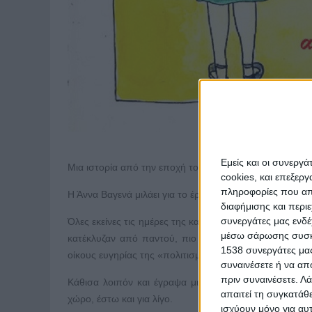
Εμείς και οι συνεργ
Μια ιστορία από την εποχή του κορονοϊού σπαρακτικά ε
cookies, και επεξε
πληροφορίες που απο
Η Άννα Βαγενά μιλάει για το έργο:
διαφήμισης και περι
συνεργάτες μας ενδέ
Όλες εκείνες τις ημέρες της καραντίνας βίωνα κι εγώ ό
μέσω σάρωσης συσκευ
κατέκλυζαν από παντού, πιο πολύ μου έκαναν εντύπ
1538 συνεργάτες μας
οίκους ευγηρίας της «πολιτισμένης» και πλούσιας κεντρ
συναινέσετε ή να απ
πριν συναινέσετε.
Λά
Κάθισα λοιπόν και έγραψα μια ιστορία. Μια ιστορία 
απαιτεί τη συγκατάθ
χώρο, έστω και για λίγο.
ισχύουν μόνο για αυ