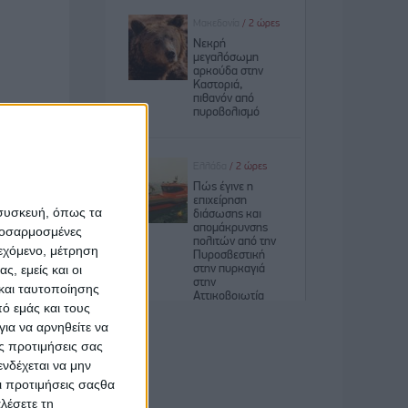
 συσκευή, όπως τα
προσαρμοσμένες
ιεχόμενο, μέτρηση
ς, εμείς και οι
και ταυτοποίησης
 που μας
ό εμάς και τους
ων στους
ια να αρνηθείτε να
ς προτιμήσεις σας
νδέχεται να μην
ν τέτοιο
Οι προτιμήσεις σαςθα
λέσετε τη