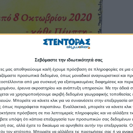
Σεβόμαστε την ιδιωτικότητά σας
άτες μας αποθηκεύουμε και/ή έχουμε πρόσβαση σε πληροφορίες σε μια
πίκαιρη.
ργαζόμαστε προσωπικά δεδομένα, όπως μοναδικοί αναγνωριστικοί και 
στέλλονται από μια συσκευή για εξατομικευμένες διαφημίσεις και περ
εχομένου, έρευνα ακροατηρίου και ανάπτυξη υπηρεσιών.
Με την άδειά σα
χεται να χρησιμοποιήσουμε ακριβή δεδομένα γεωγραφικής τοποθεσίας 
πως όλοι μας τη δύσκολη καθημερινότητα. Ανάμεσα σε όλες τις ειδήσεις
ών. Μπορείτε να κάνετε κλικ για να συναινέσετε στην επεξεργασία απ
ωση και με πλήγωναν οι πολυάριθμοι θάνατοι ηλικιωμένων ανθρώπ
 όπως περιγράφεται παραπάνω. Εναλλακτικά, μπορείτε να κάνετε κλικ γ
ικής και βόρειας Ευρώπης (Βέλγιο, Γαλλία, Σουηδία κ.λπ.).
οκτήσετε πρόσβαση σε πιο λεπτομερείς πληροφορίες και να αλλάξετε τι
βετε υπόψη ότι κάποια επεξεργασία των προσωπικών σας δεδομένων ε
για δυο μοναχικούς ανθρώπους που η μοίρα τούς φέρνει κοντά σε ένα
εσή σας, αλλά έχετε το δικαίωμα να αρνηθείτε αυτήν την επεξεργασία. 
τόν τον ιστότοπο. Μπορείτε να αλλάξετε τις προτιμήσεις σας ή να ανακα