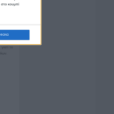
κ στο κουμπί
από μέσα
παφή του
ΜΦΩΝΩ
γιατί το
δίων.