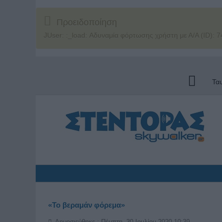
Προειδοποίηση
JUser: :_load: Αδυναμία φόρτωσης χρήστη με Α/Α (ID): 7
Τα
«Το βεραμάν φόρεμα»
Δημοσιεύθηκε : Πέμπτη, 30 Ιουλίου 2020 10:39