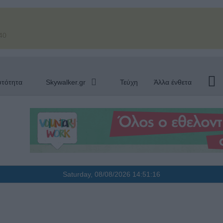
40
υτότητα
Skywalker.gr
Τεύχη
Άλλα ένθετα
Saturday, 08/08/2026
14:51:17