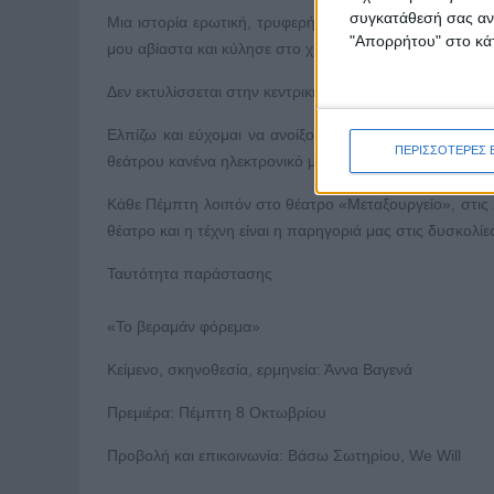
συγκατάθεσή σας ανά
Μια ιστορία ερωτική, τρυφερή, με πολύ χιούμορ και συ
"Απορρήτου" στο κάτ
μου αβίαστα και κύλησε στο χαρτί σαν νεράκι.
Δεν εκτυλίσσεται στην κεντρική Ευρώπη, συμβαίνει εδ
Ελπίζω και εύχομαι να ανοίξουν τα θέατρα το φθινό
ΠΕΡΙΣΣΟΤΕΡΕΣ 
θεάτρου κανένα ηλεκτρονικό μέσο δεν μπορεί να υποκα
Κάθε Πέμπτη λοιπόν στο θέατρο «Μεταξουργείο», στις 
θέατρο και η τέχνη είναι η παρηγοριά μας στις δυσκολί
Ταυτότητα παράστασης
«Το βεραμάν φόρεμα»
Κείμενο, σκηνοθεσία, ερμηνεία: Άννα Βαγενά
Πρεμιέρα: Πέμπτη 8 Οκτωβρίου
Προβολή και επικοινωνία: Βάσω Σωτηρίου, We Will