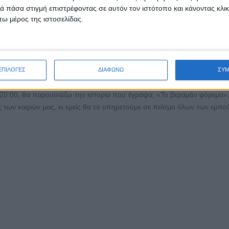
 πάσα στιγμή επιστρέφοντας σε αυτόν τον ιστότοπο και κάνοντας κλι
γκίνηση. Μια ιστορία με αρκετά αυτοβιογραφικά στοιχεία, που βγήκε 
ω μέρος της ιστοσελίδας.
ώ, στην αγαπημένη μας Αθήνα, που την πλήγωσε ο κορονοϊός.
πωρο για να ξανανταμώσουμε με τους θεατές μας, αφού τη ζωντανή ε
ΕΠΙΛΟΓΕΣ
ΔΙΑΦΩΝΩ
ΣΥ
ταστήσει.
20:00, θα παρουσιάζω την ιστορία που έγραψα, «Το βεραμάν φόρεμα», 
ες των καιρών μας, κι εμείς θα το υπηρετούμε σε πείσμα όλων των εμπο