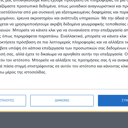
ργαζόμαστε προσωπικά δεδομένα, όπως μοναδικοί αναγνωριστικοί και 
ργού Ανάπτυξης και Επενδύσεων
στέλλονται από μια συσκευή για εξατομικευμένες διαφημίσεις και περ
εχομένου, έρευνα ακροατηρίου και ανάπτυξη υπηρεσιών.
Με την άδειά σα
χεται να χρησιμοποιήσουμε ακριβή δεδομένα γεωγραφικής τοποθεσίας 
έου Μanagement HR, ΔΒΜ-Απασχόλησης & Ευρωπαϊκών Πολιτικών, 
ών. Μπορείτε να κάνετε κλικ για να συναινέσετε στην επεξεργασία απ
 όπως περιγράφεται παραπάνω. Εναλλακτικά, μπορείτε να κάνετε κλικ γ
ή Ζυθοποιία Α.Ε.
οκτήσετε πρόσβαση σε πιο λεπτομερείς πληροφορίες και να αλλάξετε τι
βετε υπόψη ότι κάποια επεξεργασία των προσωπικών σας δεδομένων ε
εσή σας, αλλά έχετε το δικαίωμα να αρνηθείτε αυτήν την επεξεργασία. 
τόν τον ιστότοπο. Μπορείτε να αλλάξετε τις προτιμήσεις σας ή να ανακα
ς Ανθρώπινου Δυναμικού του Τμήματος Μάρκετινγκ και Επικοινωνίας 
 πάσα στιγμή επιστρέφοντας σε αυτόν τον ιστότοπο και κάνοντας κλι
Firm Anadeixi
ω μέρος της ιστοσελίδας.
ικογένειας και Ομάδας, Διευθυντής του ΑΚΜΑ
otel Group
έχειας,
skywalker.gr
ΕΠΙΛΟΓΕΣ
ΔΙΑΦΩΝΩ
ΣΥ
 Development Director του Κέντρου Διά Βίου Μάθησης «Ευρωπαϊκή Π