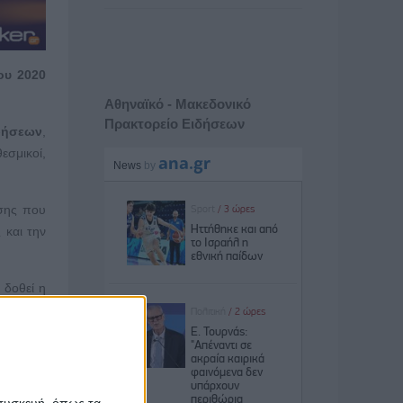
ου 2020
Αθηναϊκό - Μακεδονικό
Πρακτορείο Ειδήσεων
ιρήσεων
,
εσμικοί,
ησης που
 και την
 δοθεί η
σεις.
 συσκευή, όπως τα