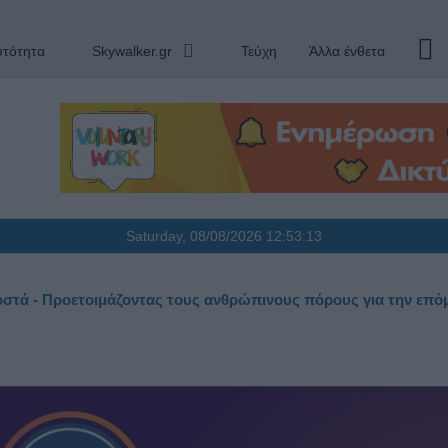
υτότητα
Skywalker.gr
Τεύχη
Άλλα ένθετα
Saturday, 08/08/2026
12:53:14
οστά - Προετοιμάζοντας τους ανθρώπινους πόρους για την επό