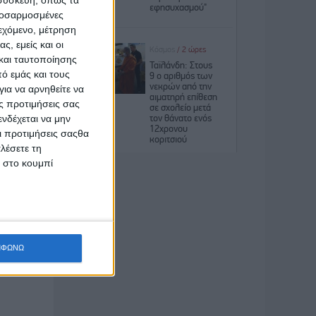
προσαρμοσμένες
ιεχόμενο, μέτρηση
ς, εμείς και οι
και ταυτοποίησης
ΕΚΔΔΑ &
ό εμάς και τους
ια να αρνηθείτε να
ς προτιμήσεις σας
νδέχεται να μην
Οι προτιμήσεις σαςθα
λέσετε τη
του ΟΠΑ
κ στο κουμπί
ΜΦΩΝΩ
ρόοδος»,