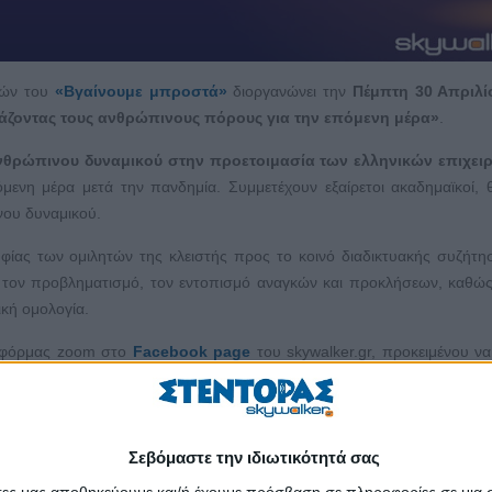
ιών του
«Βγαίνουμε μπροστά»
διοργανώνει την
Πέμπτη 30 Απριλί
άζοντας τους ανθρώπινους πόρους για την επόμενη μέρα»
.
νθρώπινου δυναμικού στην προετοιμασία των ελληνικών επιχε
μενη μέρα μετά την πανδημία. Συμμετέχουν εξαίρετοι ακαδημαϊκοί, θ
νου δυναμικού.
ίας των ομιλητών της κλειστής προς το κοινό διαδικτυακής συζήτ
 τον προβληματισμό, τον εντοπισμό αναγκών και προκλήσεων, καθώς
κή ομολογία.
ατφόρμας zoom στο
Facebook page
του skywalker.gr, προκειμένου να
ρώπινου δυναμικού να την παρακολουθήσει αλλά και να υποβάλει ερωτή
Σεβόμαστε την ιδιωτικότητά σας
Greece
δρομίας, DEA Επικοινωνίας & Πληροφορίας, GCDF, Career Design
άτες μας αποθηκεύουμε και/ή έχουμε πρόσβαση σε πληροφορίες σε μια