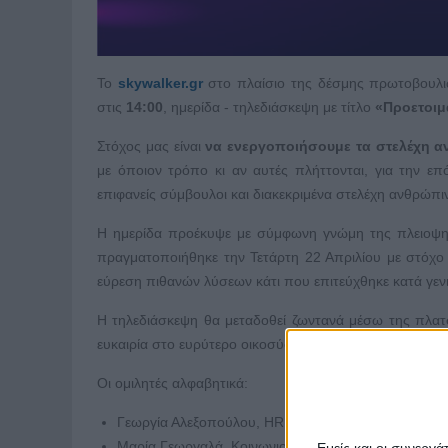
Το
skywalker.gr
στο πλαίσιο της δέσμης πρωτοβουλ
στις
14:00
, ημερίδα - τηλεδιάσκεψη με τίτλο
«Προετοιμ
Στόχος μας είναι
να ενεργοποιήσουμε τα στελέχη α
με όποιον τρόπο κι αν αυτές πλήττονται, για την επό
επιφανείς σύμβουλοι και διακεκριμένα στελέχη ανθρώπι
Η ημερίδα προέκυψε με σύμφωνη γνώμη της πλειοψηφ
πραγματοποιήθηκε την Τετάρτη 22 Απριλίου με στόχο
εύρεση πιθανών λύσεων κάτι που επιτεύχθηκε κατά γενι
Η τηλεδιάσκεψη θα μεταδοθεί ζωντανά μέσω της πλ
ευκαιρία στο ευρύτερο οικοσύστημα της διοίκησης ανθ
Οι ομιλητές αλφαβητικά:
Γεωργία Αλεξοπούλου, HR Manager Adecco Group 
Μαρία Γεωργαλά, Κοινωνιολόγος, Σύμβουλος Σταδιο
Εμείς και οι συνεργ