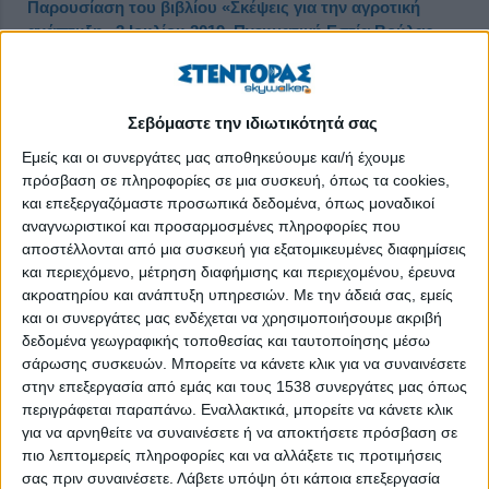
Παρουσίαση του βιβλίου «Σκέψεις για την αγροτική
ανάπτυξη» 3 Ιουλίου 2019, Πνευματική Εστία Βούλας
Δημοσιεύθηκε : Τρίτη, 25 Ιουνίου 2019 14:00
Σεβόμαστε την ιδιωτικότητά σας
Εμείς και οι συνεργάτες μας αποθηκεύουμε και/ή έχουμε
πρόσβαση σε πληροφορίες σε μια συσκευή, όπως τα cookies,
και επεξεργαζόμαστε προσωπικά δεδομένα, όπως μοναδικοί
αναγνωριστικοί και προσαρμοσμένες πληροφορίες που
αποστέλλονται από μια συσκευή για εξατομικευμένες διαφημίσεις
και περιεχόμενο, μέτρηση διαφήμισης και περιεχομένου, έρευνα
ακροατηρίου και ανάπτυξη υπηρεσιών.
Με την άδειά σας, εμείς
και οι συνεργάτες μας ενδέχεται να χρησιμοποιήσουμε ακριβή
δεδομένα γεωγραφικής τοποθεσίας και ταυτοποίησης μέσω
σάρωσης συσκευών. Μπορείτε να κάνετε κλικ για να συναινέσετε
στην επεξεργασία από εμάς και τους 1538 συνεργάτες μας όπως
Μια νέα πρωτοβουλία ανέλαβε, αυτή τη φορά στον χώρο των
περιγράφεται παραπάνω. Εναλλακτικά, μπορείτε να κάνετε κλικ
εκδόσεων, το Skywalker.gr. Oι εκδόσεις Στέντορας
για να αρνηθείτε να συναινέσετε ή να αποκτήσετε πρόσβαση σε
παρουσιάζουν το βιβλίο του Δημήτρη Μιχαηλίδη «Σκέψεις για
πιο λεπτομερείς πληροφορίες και να αλλάξετε τις προτιμήσεις
σας πριν συναινέσετε.
Λάβετε υπόψη ότι κάποια επεξεργασία
την αγροτική ανάπτυξη», ένα πόνημα απαρτιζόμενο από