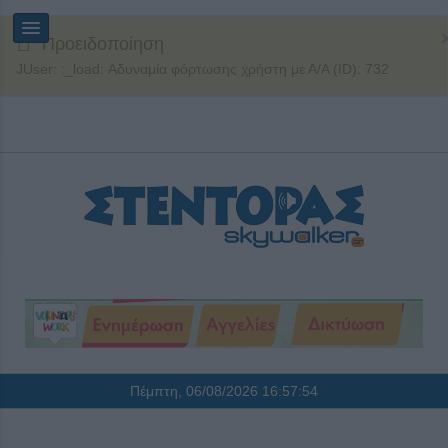
Προειδοποίηση
JUser: :_load: Αδυναμία φόρτωσης χρήστη με Α/Α (ID): 732
Πέμπτη, 06/08/2026
16:57:54