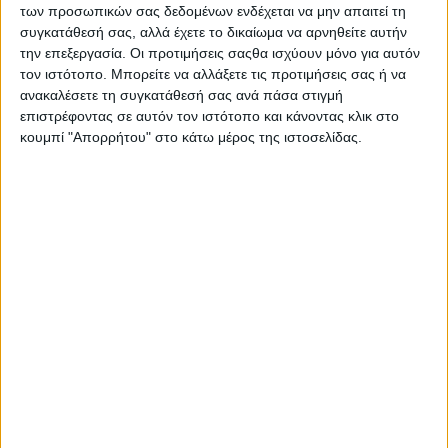
των προσωπικών σας δεδομένων ενδέχεται να μην απαιτεί τη
κείμενα για την αγροτική ανάπτυξη.
συγκατάθεσή σας, αλλά έχετε το δικαίωμα να αρνηθείτε αυτήν
την επεξεργασία. Οι προτιμήσεις σαςθα ισχύουν μόνο για αυτόν
Το βιβλίο θα παρουσιαστεί την Τετάρτη 3 Ιουλίου 2019 στις
τον ιστότοπο. Μπορείτε να αλλάξετε τις προτιμήσεις σας ή να
21:00 στην Πνευματική Εστία Βούλας (Πάρκο Εθνικής
ανακαλέσετε τη συγκατάθεσή σας ανά πάσα στιγμή
Αντίστασης, δίπλα από την εκκλησία του Αγίου Ιωάννου, Αγίου
επιστρέφοντας σε αυτόν τον ιστότοπο και κάνοντας κλικ στο
Ιωάννου 2 ή/& Ζεφύρου 2, 166 73 Βούλα).
κουμπί "Απορρήτου" στο κάτω μέρος της ιστοσελίδας.
Πρόκειται για αναδημοσίευση άρθρων που γράφτηκαν για
λογαριασμό των εφημερίδων «Skywalker Freepress» και
«Στέντορας» και τον ιστότοπο
stentoras.gr
τα τελευταία δύο
χρόνια.
Οι εκδόσεις Στέντορας συγκεντρώνουν και θέτουν στη διάθεση
του αναγνώστη επίκαιρα κείμενα για την αγροτική και την
κοινωνική οικονομία, καθώς και την τοπική ανάπτυξη, πεδία
ιδωμένα με την ιδιαίτερη ματιά του Δ. Μιχαηλίδη.
Στην παρουσίαση του βιβλίου κλήθηκαν να προλογίσουν οι κ.κ.
Αθανάσιος Κελμάγερ, πρόεδρος του Αγροτικού
Ανθοπαραγωγικού Συνεταιρισμού Αθηνών «Κεντρική Ανθαγορά