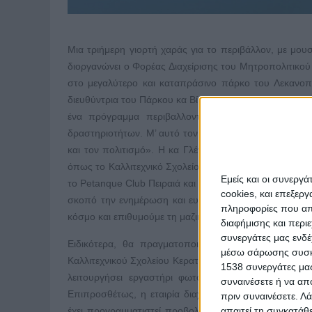
Μια τριήμερη γιορτή χαράς για το περιβάλλον, με μουσ
διοργανώνει ο Φορέας Διαχείρισης του Μητροπολιτικο
στο μεγαλύτερο και καταπράσινο πάρκο του Λεκανοπ
διευθύντρια του Πάρκου κα Βίβιαν Γλένη: «Με στόχο τ
ένα πρόγραμμα περιβαλλοντικών και εκπαιδευτικών
δραστηριοτήτων. Μ’ αυτό τον τρόπο, το θέμα της προσ
και τον πολιτισμό». Η κα Γλένη υπογραμμίζει ότι «το
όπως το Καλλιτεχνικό Σχολείο Κερατσινίου-Δραπετσώνα
Εμείς και οι συνεργ
το Petanque Club Πειραιά και δάσκαλοι γιόγκα και καποέ
cookies, και επεξε
σκοπό την ενημέρωση και ευαισθητοποίησή του κοινο
πληροφορίες που απο
κόσμο και επιθυμούμε τη μαζική συμμετοχή των πολιτών
διαφήμισης και περι
συνεργάτες μας ενδέ
Ειδικότερα, θα πραγματοποιηθεί έκθεση εικαστικώ
μέσω σάρωσης συσκευ
Καλλιτεχνικού Σχολείου Κερατσινίου-Δραπετσώνας θα
1538 συνεργάτες μας
λειτουργήσει εργαστήρι φωτογραφίας για αρχάριους
συναινέσετε ή να απ
Επιπροσθέτως, η εταιρία διαχείρισης βιομηχανικών α
πριν συναινέσετε.
Λά
έχει προγραμματιστεί προβολή παιδικών ταινιών, ομι
απαιτεί τη συγκατάθ