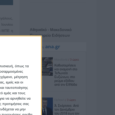
εγάλους,
 Ιουνίου
Αθηναϊκό - Μακεδονικό
ΠΕ-ΜΠΕ η
Πρακτορείο Ειδήσεων
οποιούμε
λητικών
ην τέχνη
έχοντες,
co Α.Ε.,
 συσκευή, όπως τα
κίες, με
προσαρμοσμένες
 όλο τον
ιεχόμενο, μέτρηση
ς, εμείς και οι
και ταυτοποίησης
ιες του
ό εμάς και τους
λληλα θα
ια να αρνηθείτε να
ο Πάρκο.
ς προτιμήσεις σας
εχόμενο,
νδέχεται να μην
πίσης θα
Οι προτιμήσεις σαςθα