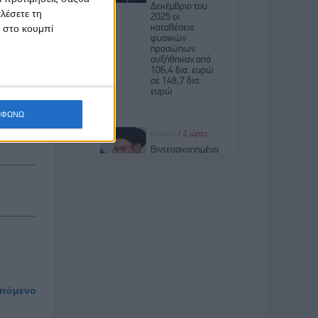
λέσετε τη
!», που
κ στο κουμπί
η φυτών.
ειτονιές
υτέρα 10
ΜΦΩΝΩ
πόμενο