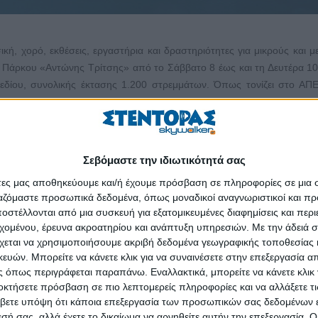
ική, χορό, εκθέσεις, εργαστήρια και δραστηριότητες για μικρούς και μ
ύ Πάρκου «Αντώνης Τρίτσης» από το Σάββατο 8 έως και τη Δευτέρα 10
εδίου, συνολικής έκτασης 1.200 στρεμμάτων. Όπως τονίζει στο Α
ην επαφή μικρών και μεγάλων με το φυσικό περιβάλλον του Πάρκου, υλ
 δράσεων, συναυλιών, ξεναγήσεων, εκθέσεων, εργαστηρίων και αθ
τασίας του περιβάλλοντος προσεγγίζεται μέσα από την εκπαίδευση, τ
 εξειδικευμένο προσωπικό του Φορέα μαζί με τους υπόλοιπους συμμετ
Σεβόμαστε την ιδιωτικότητά σας
ς, η WWF, η Ελληνική Ορνιθολογική Εταιρεία, η ΚΣΔΕΟ Έδρα, η Polye
άτες μας αποθηκεύουμε και/ή έχουμε πρόσβαση σε πληροφορίες σε μια
ιρα, διοργανώνουν ένα φεστιβάλ πλούσιο σε δράσεις και για όλες τις ηλι
ργαζόμαστε προσωπικά δεδομένα, όπως μοναδικοί αναγνωριστικοί και 
ύ σχετικά με τον πολύτιμο πνεύμονα πρασίνου της Αττικής. Καλούμε
στέλλονται από μια συσκευή για εξατομικευμένες διαφημίσεις και περ
, καθώς το Πάρκο, ο δημόσιος χώρος, είμαστε εμείς».
εχομένου, έρευνα ακροατηρίου και ανάπτυξη υπηρεσιών.
Με την άδειά σα
χεται να χρησιμοποιήσουμε ακριβή δεδομένα γεωγραφικής τοποθεσίας 
ν έργων με τίτλο «Ένα έργο για τη γη», όπου μαθητές και μαθήτρ
ών. Μπορείτε να κάνετε κλικ για να συναινέσετε στην επεξεργασία απ
 παρουσιάσουν δημιουργίες τους με έμπνευση από τη φύση, ενώ παρά
 όπως περιγράφεται παραπάνω. Εναλλακτικά, μπορείτε να κάνετε κλικ γ
, που θα πειραματιστούν με δικά τους κλικ σ’ έναν περίπατο στ
οκτήσετε πρόσβαση σε πιο λεπτομερείς πληροφορίες και να αλλάξετε τι
ποβλήτων Polyeco έχει δημιουργήσει ένα πρωτότυπο, οικολογικό περι
βετε υπόψη ότι κάποια επεξεργασία των προσωπικών σας δεδομένων ε
λίες, αλλά και συναυλία με τον τραγουδιστή Λεωνίδα Μπαλάφα, και ε
εσή σας, αλλά έχετε το δικαίωμα να αρνηθείτε αυτήν την επεξεργασία. 