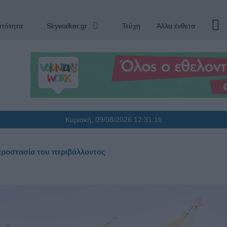
υτότητα
Skywalker.gr
Τεύχη
Άλλα ένθετα
Κυριακή, 09/08/2026
12:31:17
 προστασία του περιβάλλοντος