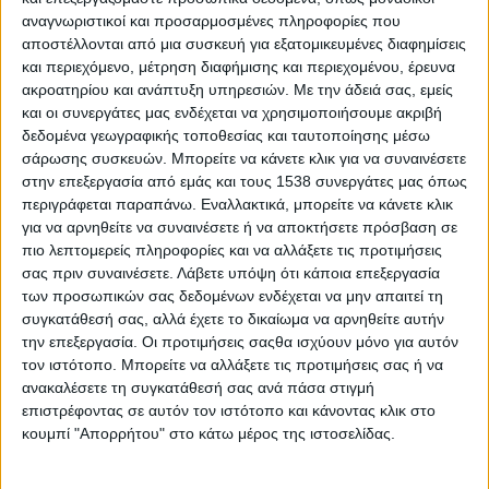
αναγνωριστικοί και προσαρμοσμένες πληροφορίες που
Ελλάδα
, στο πλαίσιο των δράσεών του «Επί το έργον», με
αποστέλλονται από μια συσκευή για εξατομικευμένες διαφημίσεις
ελεύθερη είσοδο για τους επισκέπτες.
και περιεχόμενο, μέτρηση διαφήμισης και περιεχομένου, έρευνα
ακροατηρίου και ανάπτυξη υπηρεσιών.
Με την άδειά σας, εμείς
Περισσότεροι από 200 εργοδότες από όλους τους κλάδους
και οι συνεργάτες μας ενδέχεται να χρησιμοποιήσουμε ακριβή
δραστηριότητας θα βρίσκονται στο
Εκθεσιακό Κέντρο
δεδομένα γεωγραφικής τοποθεσίας και ταυτοποίησης μέσω
Περιστερίου
, αξιολογώντας υποψηφίους και βιογραφικά για
σάρωσης συσκευών. Μπορείτε να κάνετε κλικ για να συναινέσετε
περισσότερες από 3.000 ανοιχτές θέσεις εργασίας σχεδόν
στην επεξεργασία από εμάς και τους 1538 συνεργάτες μας όπως
όλων των ειδικοτήτων.
περιγράφεται παραπάνω. Εναλλακτικά, μπορείτε να κάνετε κλικ
για να αρνηθείτε να συναινέσετε ή να αποκτήσετε πρόσβαση σε
Συνεχίζοντας την επιτυχημένη πορεία του, το
Athens
πιο λεπτομερείς πληροφορίες και να αλλάξετε τις προτιμήσεις
σας πριν συναινέσετε.
Λάβετε υπόψη ότι κάποια επεξεργασία
ΠΕΡΙΣΣΌΤΕΡΑ...
των προσωπικών σας δεδομένων ενδέχεται να μην απαιτεί τη
συγκατάθεσή σας, αλλά έχετε το δικαίωμα να αρνηθείτε αυτήν
την επεξεργασία. Οι προτιμήσεις σαςθα ισχύουν μόνο για αυτόν
Career Path Youth στις 10 Φεβρουαρίου στο Δημοτικό
τον ιστότοπο. Μπορείτε να αλλάξετε τις προτιμήσεις σας ή να
Θέατρο Κορίνθου
ανακαλέσετε τη συγκατάθεσή σας ανά πάσα στιγμή
επιστρέφοντας σε αυτόν τον ιστότοπο και κάνοντας κλικ στο
Δημοσιεύθηκε : Δευτέρα, 02 Φεβρουαρίου 2026 23:16
κουμπί "Απορρήτου" στο κάτω μέρος της ιστοσελίδας.