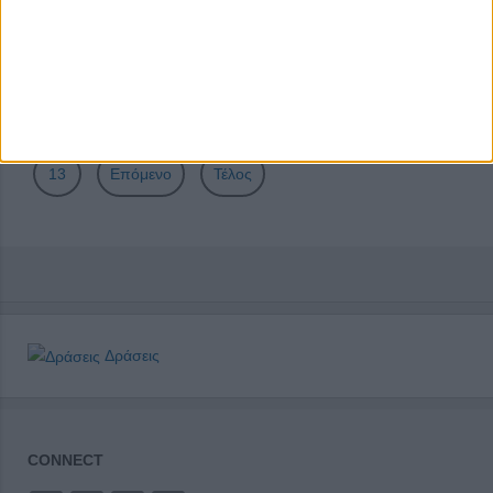
Σελίδα 9 από 191
Έναρξη
Προηγούμενο
4
5
6
7
8
9
10
11
12
13
Επόμενο
Τέλος
Δράσεις
CONNECT