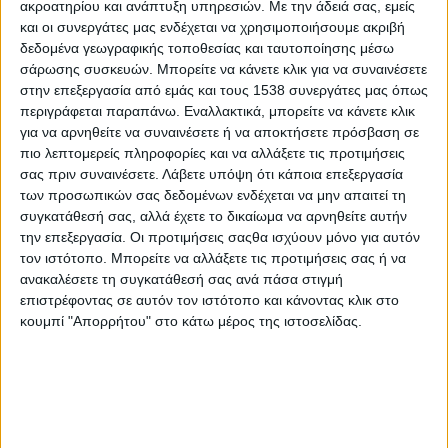
ακροατηρίου και ανάπτυξη υπηρεσιών.
Με την άδειά σας, εμείς
«Ύμνος εις την Ελευθερίαν»: Μία μουσική παράσταση
και οι συνεργάτες μας ενδέχεται να χρησιμοποιήσουμε ακριβή
για την ελευθερία, σ’ ενορχήστρωση Θεόδωρου
δεδομένα γεωγραφικής τοποθεσίας και ταυτοποίησης μέσω
Λεμπέση| Καλοκαιρινή περιοδεία
σάρωσης συσκευών. Μπορείτε να κάνετε κλικ για να συναινέσετε
στην επεξεργασία από εμάς και τους 1538 συνεργάτες μας όπως
περιγράφεται παραπάνω. Εναλλακτικά, μπορείτε να κάνετε κλικ
«Ύμνος εις την Ελευθερίαν»: Μία μουσική παράσταση
για να αρνηθείτε να συναινέσετε ή να αποκτήσετε πρόσβαση σε
για την ελευθερία, σε ενορχήστρωση Θεόδωρου
πιο λεπτομερείς πληροφορίες και να αλλάξετε τις προτιμήσεις
Λεμπέση
σας πριν συναινέσετε.
Λάβετε υπόψη ότι κάποια επεξεργασία
των προσωπικών σας δεδομένων ενδέχεται να μην απαιτεί τη
συγκατάθεσή σας, αλλά έχετε το δικαίωμα να αρνηθείτε αυτήν
O «Ύμνος εις την Ελευθερίαν» ταξιδεύει στη Μυτιλήνη,
την επεξεργασία. Οι προτιμήσεις σαςθα ισχύουν μόνο για αυτόν
στο ακριτικό νησί της καρδιάς μας
τον ιστότοπο. Μπορείτε να αλλάξετε τις προτιμήσεις σας ή να
ανακαλέσετε τη συγκατάθεσή σας ανά πάσα στιγμή
επιστρέφοντας σε αυτόν τον ιστότοπο και κάνοντας κλικ στο
κουμπί "Απορρήτου" στο κάτω μέρος της ιστοσελίδας.
None feed