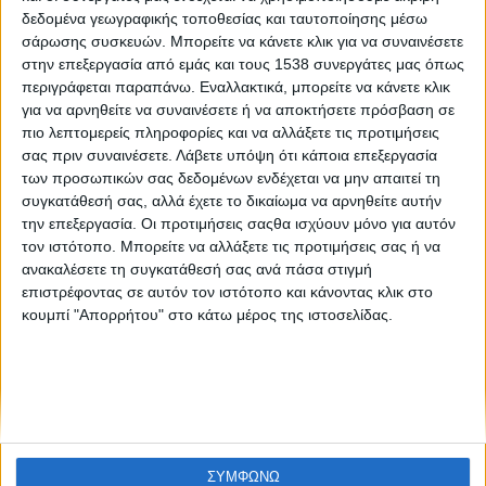
On line ημερίδα:Η καινοτομία στην Ελλάδα και οι φορείς
δεδομένα γεωγραφικής τοποθεσίας και ταυτοποίησης μέσω
που την υποστηρίζουν
σάρωσης συσκευών. Μπορείτε να κάνετε κλικ για να συναινέσετε
στην επεξεργασία από εμάς και τους 1538 συνεργάτες μας όπως
περιγράφεται παραπάνω. Εναλλακτικά, μπορείτε να κάνετε κλικ
για να αρνηθείτε να συναινέσετε ή να αποκτήσετε πρόσβαση σε
πιο λεπτομερείς πληροφορίες και να αλλάξετε τις προτιμήσεις
σας πριν συναινέσετε.
Λάβετε υπόψη ότι κάποια επεξεργασία
των προσωπικών σας δεδομένων ενδέχεται να μην απαιτεί τη
συγκατάθεσή σας, αλλά έχετε το δικαίωμα να αρνηθείτε αυτήν
την επεξεργασία. Οι προτιμήσεις σαςθα ισχύουν μόνο για αυτόν
None feed
τον ιστότοπο. Μπορείτε να αλλάξετε τις προτιμήσεις σας ή να
ανακαλέσετε τη συγκατάθεσή σας ανά πάσα στιγμή
επιστρέφοντας σε αυτόν τον ιστότοπο και κάνοντας κλικ στο
κουμπί "Απορρήτου" στο κάτω μέρος της ιστοσελίδας.
CONNECT
NEWSLETTER
ΣΥΜΦΩΝΩ