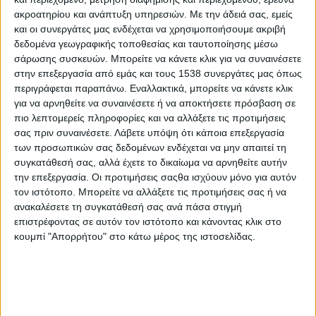
H αποτελεσματική προστασία της Caretta caretta περνάει
ακροατηρίου και ανάπτυξη υπηρεσιών.
Με την άδειά σας, εμείς
μέσα από τις παραλίες ωοτοκίας
και οι συνεργάτες μας ενδέχεται να χρησιμοποιήσουμε ακριβή
δεδομένα γεωγραφικής τοποθεσίας και ταυτοποίησης μέσω
σάρωσης συσκευών. Μπορείτε να κάνετε κλικ για να συναινέσετε
WWF: Απογοητευτική η εφαρμογή του νόμου για τα
στην επεξεργασία από εμάς και τους 1538 συνεργάτες μας όπως
πλαστικά μιας χρήσης
περιγράφεται παραπάνω. Εναλλακτικά, μπορείτε να κάνετε κλικ
για να αρνηθείτε να συναινέσετε ή να αποκτήσετε πρόσβαση σε
πιο λεπτομερείς πληροφορίες και να αλλάξετε τις προτιμήσεις
Ελλάδα χωρίς πλαστική ρύπανση
σας πριν συναινέσετε.
Λάβετε υπόψη ότι κάποια επεξεργασία
των προσωπικών σας δεδομένων ενδέχεται να μην απαιτεί τη
συγκατάθεσή σας, αλλά έχετε το δικαίωμα να αρνηθείτε αυτήν
Στρατηγική συνεργασία AB και WWF Ελλάς 2026-2030
την επεξεργασία. Οι προτιμήσεις σαςθα ισχύουν μόνο για αυτόν
τον ιστότοπο. Μπορείτε να αλλάξετε τις προτιμήσεις σας ή να
Συνολικός απολογισμός Προγράμματος Υποστήριξης
ανακαλέσετε τη συγκατάθεσή σας ανά πάσα στιγμή
Εθελοντικών Ομάδων Δασοπυροπροστασίας (2022-
επιστρέφοντας σε αυτόν τον ιστότοπο και κάνοντας κλικ στο
2026)
κουμπί "Απορρήτου" στο κάτω μέρος της ιστοσελίδας.