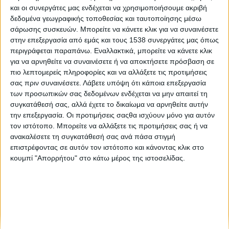
Επιτυχώς ολοκληρώθηκαν η Ημερίδα Ενημέρωσης & το
και οι συνεργάτες μας ενδέχεται να χρησιμοποιήσουμε ακριβή
Τριήμερο Περιφερειακό Εργαστήριο Κυκλικής
δεδομένα γεωγραφικής τοποθεσίας και ταυτοποίησης μέσω
Οικονομίας στην Κρήτη, στο πλαίσιο του Έργου LIFE-IP
σάρωσης συσκευών. Μπορείτε να κάνετε κλικ για να συναινέσετε
CEI-Greece
στην επεξεργασία από εμάς και τους 1538 συνεργάτες μας όπως
περιγράφεται παραπάνω. Εναλλακτικά, μπορείτε να κάνετε κλικ
για να αρνηθείτε να συναινέσετε ή να αποκτήσετε πρόσβαση σε
Περισσότερες από 2.500 συναντήσεις εργασίας στο
πιο λεπτομερείς πληροφορίες και να αλλάξετε τις προτιμήσεις
#JobDay DEV
σας πριν συναινέσετε.
Λάβετε υπόψη ότι κάποια επεξεργασία
των προσωπικών σας δεδομένων ενδέχεται να μην απαιτεί τη
συγκατάθεσή σας, αλλά έχετε το δικαίωμα να αρνηθείτε αυτήν
την επεξεργασία. Οι προτιμήσεις σαςθα ισχύουν μόνο για αυτόν
τον ιστότοπο. Μπορείτε να αλλάξετε τις προτιμήσεις σας ή να
ανακαλέσετε τη συγκατάθεσή σας ανά πάσα στιγμή
επιστρέφοντας σε αυτόν τον ιστότοπο και κάνοντας κλικ στο
κουμπί "Απορρήτου" στο κάτω μέρος της ιστοσελίδας.
None feed
CONNECT