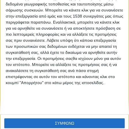
Like like #8
δεδομένα γεωγραφικής τοποθεσίας και ταυτοποίησης μέσω
σάρωσης συσκευών. Μπορείτε να κάνετε κλικ για να συναινέσετε
στην επεξεργασία από εμάς και τους 1538 συνεργάτες μας όπως
περιγράφεται παραπάνω. Εναλλακτικά, μπορείτε να κάνετε κλικ
για να αρνηθείτε να συναινέσετε ή να αποκτήσετε πρόσβαση σε
πιο λεπτομερείς πληροφορίες και να αλλάξετε τις προτιμήσεις
σας πριν συναινέσετε.
Λάβετε υπόψη ότι κάποια επεξεργασία
των προσωπικών σας δεδομένων ενδέχεται να μην απαιτεί τη
συγκατάθεσή σας, αλλά έχετε το δικαίωμα να αρνηθείτε αυτήν
None feed
την επεξεργασία. Οι προτιμήσεις σαςθα ισχύουν μόνο για αυτόν
τον ιστότοπο. Μπορείτε να αλλάξετε τις προτιμήσεις σας ή να
ανακαλέσετε τη συγκατάθεσή σας ανά πάσα στιγμή
επιστρέφοντας σε αυτόν τον ιστότοπο και κάνοντας κλικ στο
CONNECT
κουμπί "Απορρήτου" στο κάτω μέρος της ιστοσελίδας.
NEWSLETTER
ΣΥΜΦΩΝΩ