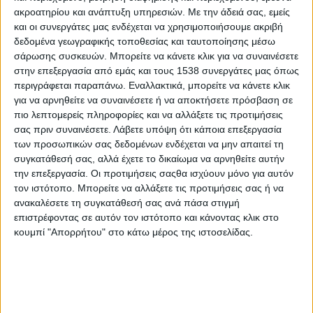
Like like, αρ. φύλλου 25
ακροατηρίου και ανάπτυξη υπηρεσιών.
Με την άδειά σας, εμείς
και οι συνεργάτες μας ενδέχεται να χρησιμοποιήσουμε ακριβή
δεδομένα γεωγραφικής τοποθεσίας και ταυτοποίησης μέσω
Απολογισμός 15ου ΦΕΣΤΙΒΑΛ ΛΕΑ
σάρωσης συσκευών. Μπορείτε να κάνετε κλικ για να συναινέσετε
στην επεξεργασία από εμάς και τους 1538 συνεργάτες μας όπως
περιγράφεται παραπάνω. Εναλλακτικά, μπορείτε να κάνετε κλικ
Ηλεκτρονικό Αναγνωστήριο της Εθνικής Βιβλιοθήκης:
για να αρνηθείτε να συναινέσετε ή να αποκτήσετε πρόσβαση σε
Ανοίγει τον δρόμο της μάθησης σε όλους
πιο λεπτομερείς πληροφορίες και να αλλάξετε τις προτιμήσεις
σας πριν συναινέσετε.
Λάβετε υπόψη ότι κάποια επεξεργασία
των προσωπικών σας δεδομένων ενδέχεται να μην απαιτεί τη
Ο προγραμματισμός του υπουργείου Παιδείας για τη νέα
συγκατάθεσή σας, αλλά έχετε το δικαίωμα να αρνηθείτε αυτήν
σχολική χρονιά
την επεξεργασία. Οι προτιμήσεις σαςθα ισχύουν μόνο για αυτόν
τον ιστότοπο. Μπορείτε να αλλάξετε τις προτιμήσεις σας ή να
ανακαλέσετε τη συγκατάθεσή σας ανά πάσα στιγμή
Παζάρι Βιβλίου για την «Πνοή Αγάπης» | Στήριξη
επιστρέφοντας σε αυτόν τον ιστότοπο και κάνοντας κλικ στο
ασθενών με καρκίνο και οικογενειών
κουμπί "Απορρήτου" στο κάτω μέρος της ιστοσελίδας.