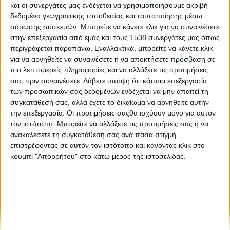
και οι συνεργάτες μας ενδέχεται να χρησιμοποιήσουμε ακριβή
Like like #22
δεδομένα γεωγραφικής τοποθεσίας και ταυτοποίησης μέσω
σάρωσης συσκευών. Μπορείτε να κάνετε κλικ για να συναινέσετε
TRX: Από τα πιο δημοφιλή είδη γυμναστικής
στην επεξεργασία από εμάς και τους 1538 συνεργάτες μας όπως
περιγράφεται παραπάνω. Εναλλακτικά, μπορείτε να κάνετε κλικ
για να αρνηθείτε να συναινέσετε ή να αποκτήσετε πρόσβαση σε
TRX: Από τα πιο δημοφιλή είδη γυμναστικής
πιο λεπτομερείς πληροφορίες και να αλλάξετε τις προτιμήσεις
σας πριν συναινέσετε.
Λάβετε υπόψη ότι κάποια επεξεργασία
των προσωπικών σας δεδομένων ενδέχεται να μην απαιτεί τη
συγκατάθεσή σας, αλλά έχετε το δικαίωμα να αρνηθείτε αυτήν
την επεξεργασία. Οι προτιμήσεις σαςθα ισχύουν μόνο για αυτόν
τον ιστότοπο. Μπορείτε να αλλάξετε τις προτιμήσεις σας ή να
ανακαλέσετε τη συγκατάθεσή σας ανά πάσα στιγμή
επιστρέφοντας σε αυτόν τον ιστότοπο και κάνοντας κλικ στο
None feed
κουμπί "Απορρήτου" στο κάτω μέρος της ιστοσελίδας.
CONNECT