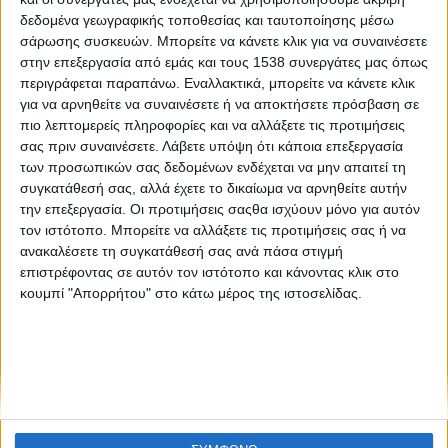
Η τρίτη δόση εμβολίου παρέχει αποτελεσματική
δεδομένα γεωγραφικής τοποθεσίας και ταυτοποίησης μέσω
προστασία έναντι της Όμικρον, επιβεβαιώνει βρετανική
σάρωσης συσκευών. Μπορείτε να κάνετε κλικ για να συναινέσετε
έρευνα με ελληνική συμμετοχή
στην επεξεργασία από εμάς και τους 1538 συνεργάτες μας όπως
περιγράφεται παραπάνω. Εναλλακτικά, μπορείτε να κάνετε κλικ
για να αρνηθείτε να συναινέσετε ή να αποκτήσετε πρόσβαση σε
πιο λεπτομερείς πληροφορίες και να αλλάξετε τις προτιμήσεις
σας πριν συναινέσετε.
Λάβετε υπόψη ότι κάποια επεξεργασία
των προσωπικών σας δεδομένων ενδέχεται να μην απαιτεί τη
συγκατάθεσή σας, αλλά έχετε το δικαίωμα να αρνηθείτε αυτήν
την επεξεργασία. Οι προτιμήσεις σαςθα ισχύουν μόνο για αυτόν
None feed
τον ιστότοπο. Μπορείτε να αλλάξετε τις προτιμήσεις σας ή να
ανακαλέσετε τη συγκατάθεσή σας ανά πάσα στιγμή
επιστρέφοντας σε αυτόν τον ιστότοπο και κάνοντας κλικ στο
κουμπί "Απορρήτου" στο κάτω μέρος της ιστοσελίδας.
CONNECT
NEWSLETTER