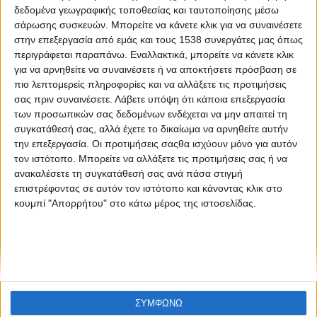
Σεμινάριο για την κοινωνική οικονομία
δεδομένα γεωγραφικής τοποθεσίας και ταυτοποίησης μέσω
σάρωσης συσκευών. Μπορείτε να κάνετε κλικ για να συναινέσετε
στην επεξεργασία από εμάς και τους 1538 συνεργάτες μας όπως
περιγράφεται παραπάνω. Εναλλακτικά, μπορείτε να κάνετε κλικ
για να αρνηθείτε να συναινέσετε ή να αποκτήσετε πρόσβαση σε
πιο λεπτομερείς πληροφορίες και να αλλάξετε τις προτιμήσεις
σας πριν συναινέσετε.
Λάβετε υπόψη ότι κάποια επεξεργασία
των προσωπικών σας δεδομένων ενδέχεται να μην απαιτεί τη
συγκατάθεσή σας, αλλά έχετε το δικαίωμα να αρνηθείτε αυτήν
None feed
την επεξεργασία. Οι προτιμήσεις σαςθα ισχύουν μόνο για αυτόν
τον ιστότοπο. Μπορείτε να αλλάξετε τις προτιμήσεις σας ή να
ανακαλέσετε τη συγκατάθεσή σας ανά πάσα στιγμή
επιστρέφοντας σε αυτόν τον ιστότοπο και κάνοντας κλικ στο
CONNECT
κουμπί "Απορρήτου" στο κάτω μέρος της ιστοσελίδας.
NEWSLETTER
ΣΥΜΦΩΝΩ