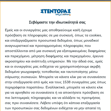
«ΤΟ ΚΗΤΟΣ» της Ειρήνης Αναγνωστοπούλου
«1975» ή Πιο γρήγορα, Εμμανουέλα! Σκότωσε! Σκότωσε!
Σεβόμαστε την ιδιωτικότητά σας
Εμείς και οι συνεργάτες μας αποθηκεύουμε και/ή έχουμε
«Απέθαντο» από 13 Οκτωβρίου στο Θέατρο 104
πρόσβαση σε πληροφορίες σε μια συσκευή, όπως τα cookies,
και επεξεργαζόμαστε προσωπικά δεδομένα, όπως μοναδικοί
αναγνωριστικοί και προσαρμοσμένες πληροφορίες που
«Γίναμε θέατρο» από τη θεατρική ομάδα
αποστέλλονται από μια συσκευή για εξατομικευμένες διαφημίσεις
Συναισθηματικής Διαλεκτικής Θεσσαλονίκης του Στέλιου
και περιεχόμενο, μέτρηση διαφήμισης και περιεχομένου, έρευνα
Καλαθά στο θέατρο Σοφούλη
ακροατηρίου και ανάπτυξη υπηρεσιών.
Με την άδειά σας, εμείς
και οι συνεργάτες μας ενδέχεται να χρησιμοποιήσουμε ακριβή
δεδομένα γεωγραφικής τοποθεσίας και ταυτοποίησης μέσω
«Δεκάξι» - 2ος χρόνος
σάρωσης συσκευών. Μπορείτε να κάνετε κλικ για να συναινέσετε
στην επεξεργασία από εμάς και τους 1538 συνεργάτες μας όπως
«Επιθυμίες» Μια θεατρική παράσταση του Στέλιου
περιγράφεται παραπάνω. Εναλλακτικά, μπορείτε να κάνετε κλικ
Καλαθά και της ομάδας +αίσθημα
για να αρνηθείτε να συναινέσετε ή να αποκτήσετε πρόσβαση σε
πιο λεπτομερείς πληροφορίες και να αλλάξετε τις προτιμήσεις
σας πριν συναινέσετε.
Λάβετε υπόψη ότι κάποια επεξεργασία
«Ζορμπάς»
των προσωπικών σας δεδομένων ενδέχεται να μην απαιτεί τη