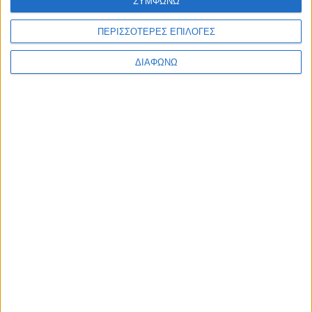
ΣΥΜΦΩΝΩ
πρωταγωνιστή, επιστρέφει!
ΠΕΡΙΣΣΟΤΕΡΕΣ ΕΠΙΛΟΓΕΣ
Θεατρική παράσταση «Ο Σέντζας και τα πάθη του
ΔΙΑΦΩΝΩ
έρωτα»
Θεατρική παράσταση ομάδας «+αίσθημα» με τον τίτλο:
«Το όνομά μου Ελευθερία»
Κωνσταντίνος Κυριακού: «Το παναθρώπινο μήνυμα
ελευθερία-δημοκρατία-ισότητα είναι δικαίωμα όλων, δεν
είναι κάτι που πρέπει να διεκδικούμε»
Ο ΘΑΝΑΤΟΣ ΤΟΥ ΙΒΑΝ ΙΛΙΤΣ
​​​​​​​ΟΙ 12 ΕΝΟΡΚΟΙ