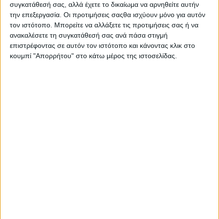
συγκατάθεσή σας, αλλά έχετε το δικαίωμα να αρνηθείτε αυτήν
την επεξεργασία. Οι προτιμήσεις σαςθα ισχύουν μόνο για αυτόν
«Η κυρία δεν πενθεί» | Η διαχρονική σπαρταριστή
τον ιστότοπο. Μπορείτε να αλλάξετε τις προτιμήσεις σας ή να
κωμωδία του Κώστα Μουρσελά
ανακαλέσετε τη συγκατάθεσή σας ανά πάσα στιγμή
επιστρέφοντας σε αυτόν τον ιστότοπο και κάνοντας κλικ στο
κουμπί "Απορρήτου" στο κάτω μέρος της ιστοσελίδας.
«Η φάρσα του Πιέρ Πατλέν»
«Μουσικής και αγάπης λόγου»: Μια φλογερή και
τρυφερή παράσταση
«Νέα απ’ τον Θερβάντες»: Όλη η ιστορία της κωμωδίας
σε μια παράσταση | Πρεμιέρα 6/11 στο θέατρο
Μεταξουργείο
«Ο Γιάννης και το πεύκο» Ένα οικολογικό διαδραστικό
παραμύθι
«Το βεραμάν φόρεμα»