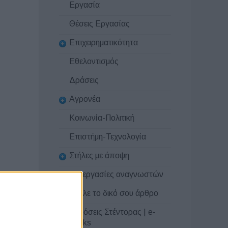
Εργασία
Θέσεις Εργασίας
Επιχειρηματικότητα
Εθελοντισμός
Δράσεις
Αγρονέα
Κοινωνία-Πολιτική
Επιστήμη-Τεχνολογία
Στήλες με άποψη
Συνεργασίες αναγνωστών
Στείλε το δικό σου άρθρο
Εκδόσεις Στέντορας | e-
books