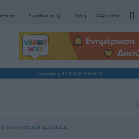
υτότητα
Skywalker.gr
Τεύχη
Άλλα ένθετα
Παρασκευή, 07/08/2026
09:59:40
άση στην αγορά εργασίας;