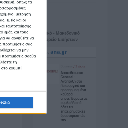
 συσκευή, όπως τα
προσαρμοσμένες
ιεχόμενο, μέτρηση
ς, εμείς και οι
και ταυτοποίησης
ό εμάς και τους
Αθηναϊκό - Μακεδονικό
ια να αρνηθείτε να
Πρακτορείο Ειδήσεων
ς προτιμήσεις σας
νδέχεται να μην
Οι προτιμήσεις σαςθα
λέσετε τη
κ στο κουμπί
ΜΦΩΝΩ