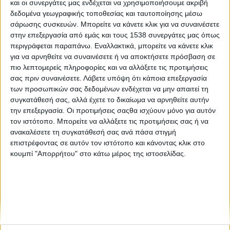
και οι συνεργάτες μας ενδέχεται να χρησιμοποιήσουμε ακριβή
Κοινωνικός Τουρισμός: Αποτελέσματα 2020
δεδομένα γεωγραφικής τοποθεσίας και ταυτοποίησης μέσω
σάρωσης συσκευών. Μπορείτε να κάνετε κλικ για να συναινέσετε
στην επεξεργασία από εμάς και τους 1538 συνεργάτες μας όπως
Οι τελικοί πίνακες για τα βρέφη και τα νήπια που θα
περιγράφεται παραπάνω. Εναλλακτικά, μπορείτε να κάνετε κλικ
φιλοξενηθούν στους σταθμούς του ΟΑΕΔ το 2019-2020
για να αρνηθείτε να συναινέσετε ή να αποκτήσετε πρόσβαση σε
πιο λεπτομερείς πληροφορίες και να αλλάξετε τις προτιμήσεις
σας πριν συναινέσετε.
Λάβετε υπόψη ότι κάποια επεξεργασία
των προσωπικών σας δεδομένων ενδέχεται να μην απαιτεί τη
συγκατάθεσή σας, αλλά έχετε το δικαίωμα να αρνηθείτε αυτήν
την επεξεργασία. Οι προτιμήσεις σαςθα ισχύουν μόνο για αυτόν
τον ιστότοπο. Μπορείτε να αλλάξετε τις προτιμήσεις σας ή να
ανακαλέσετε τη συγκατάθεσή σας ανά πάσα στιγμή
None feed
επιστρέφοντας σε αυτόν τον ιστότοπο και κάνοντας κλικ στο
κουμπί "Απορρήτου" στο κάτω μέρος της ιστοσελίδας.
CONNECT