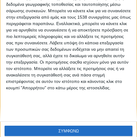
Summer Camp στην Τεχνόπολη 2018
δεδομένα γεωγραφικής τοποθεσίας και ταυτοποίησης μέσω
σάρωσης συσκευών. Μπορείτε να κάνετε κλικ για να συναινέσετε
στην επεξεργασία από εμάς και τους 1538 συνεργάτες μας όπως
περιγράφεται παραπάνω. Εναλλακτικά, μπορείτε να κάνετε κλικ
για να αρνηθείτε να συναινέσετε ή να αποκτήσετε πρόσβαση σε
πιο λεπτομερείς πληροφορίες και να αλλάξετε τις προτιμήσεις
σας πριν συναινέσετε.
Λάβετε υπόψη ότι κάποια επεξεργασία
των προσωπικών σας δεδομένων ενδέχεται να μην απαιτεί τη
συγκατάθεσή σας, αλλά έχετε το δικαίωμα να αρνηθείτε αυτήν
None feed
την επεξεργασία. Οι προτιμήσεις σαςθα ισχύουν μόνο για αυτόν
τον ιστότοπο. Μπορείτε να αλλάξετε τις προτιμήσεις σας ή να
ανακαλέσετε τη συγκατάθεσή σας ανά πάσα στιγμή
επιστρέφοντας σε αυτόν τον ιστότοπο και κάνοντας κλικ στο
CONNECT
κουμπί "Απορρήτου" στο κάτω μέρος της ιστοσελίδας.
NEWSLETTER
ΣΥΜΦΩΝΩ