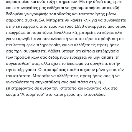
ακροατηρίου και ανάπτυξη υπηρεσιών.
Με την άδειά σας, εμείς
Ελλάδα: Ελκυστικός προορισμός της Μεσογείου
και οι συνεργάτες μας ενδέχεται να χρησιμοποιήσουμε ακριβή
σύμφωνα με έρευνα της Mindhaus και του Pollfish
δεδομένα γεωγραφικής τοποθεσίας και ταυτοποίησης μέσω
σάρωσης συσκευών. Μπορείτε να κάνετε κλικ για να συναινέσετε
στην επεξεργασία από εμάς και τους 1538 συνεργάτες μας όπως
Πρώτη η Ελλάδα στην προτίμηση των Ευρωπαίων
περιγράφεται παραπάνω. Εναλλακτικά, μπορείτε να κάνετε κλικ
ταξιδιωτών
για να αρνηθείτε να συναινέσετε ή να αποκτήσετε πρόσβαση σε
πιο λεπτομερείς πληροφορίες και να αλλάξετε τις προτιμήσεις
σας πριν συναινέσετε.
Λάβετε υπόψη ότι κάποια επεξεργασία
Στα Social: 14 - 21 Ιανουαρίου 2019
των προσωπικών σας δεδομένων ενδέχεται να μην απαιτεί τη
συγκατάθεσή σας, αλλά έχετε το δικαίωμα να αρνηθείτε αυτήν
Τεστ κορονοϊού: Ποιοι πρέπει να κάνουν υποχρεωτικά
την επεξεργασία. Οι προτιμήσεις σαςθα ισχύουν μόνο για αυτόν
τον ιστότοπο. Μπορείτε να αλλάξετε τις προτιμήσεις σας ή να
ανακαλέσετε τη συγκατάθεσή σας ανά πάσα στιγμή
επιστρέφοντας σε αυτόν τον ιστότοπο και κάνοντας κλικ στο
κουμπί "Απορρήτου" στο κάτω μέρος της ιστοσελίδας.
None feed