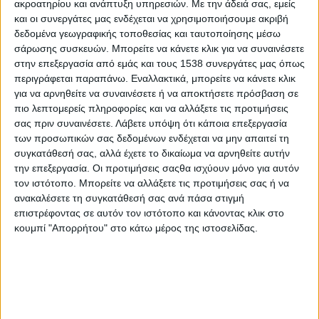
ακροατηρίου και ανάπτυξη υπηρεσιών.
Με την άδειά σας, εμείς
Like like, αρ. φύλλου 35
και οι συνεργάτες μας ενδέχεται να χρησιμοποιήσουμε ακριβή
δεδομένα γεωγραφικής τοποθεσίας και ταυτοποίησης μέσω
σάρωσης συσκευών. Μπορείτε να κάνετε κλικ για να συναινέσετε
Αποδράσεις σε εξωτικούς προορισμούς και κίνδυνοι από
στην επεξεργασία από εμάς και τους 1538 συνεργάτες μας όπως
βακτήρια
περιγράφεται παραπάνω. Εναλλακτικά, μπορείτε να κάνετε κλικ
για να αρνηθείτε να συναινέσετε ή να αποκτήσετε πρόσβαση σε
Όλα τα νέα μέτρα που ισχύουν από σήμερα
πιο λεπτομερείς πληροφορίες και να αλλάξετε τις προτιμήσεις
σας πριν συναινέσετε.
Λάβετε υπόψη ότι κάποια επεξεργασία
των προσωπικών σας δεδομένων ενδέχεται να μην απαιτεί τη
Πώς να διατηρήσετε μια ισορροπημένη διατροφή κατά τη
συγκατάθεσή σας, αλλά έχετε το δικαίωμα να αρνηθείτε αυτήν
διάρκεια των ταξιδιών
την επεξεργασία. Οι προτιμήσεις σαςθα ισχύουν μόνο για αυτόν
τον ιστότοπο. Μπορείτε να αλλάξετε τις προτιμήσεις σας ή να
ανακαλέσετε τη συγκατάθεσή σας ανά πάσα στιγμή
επιστρέφοντας σε αυτόν τον ιστότοπο και κάνοντας κλικ στο
κουμπί "Απορρήτου" στο κάτω μέρος της ιστοσελίδας.
None feed