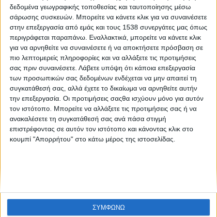
Like like #43
δεδομένα γεωγραφικής τοποθεσίας και ταυτοποίησης μέσω
σάρωσης συσκευών. Μπορείτε να κάνετε κλικ για να συναινέσετε
στην επεξεργασία από εμάς και τους 1538 συνεργάτες μας όπως
περιγράφεται παραπάνω. Εναλλακτικά, μπορείτε να κάνετε κλικ
για να αρνηθείτε να συναινέσετε ή να αποκτήσετε πρόσβαση σε
πιο λεπτομερείς πληροφορίες και να αλλάξετε τις προτιμήσεις
σας πριν συναινέσετε.
Λάβετε υπόψη ότι κάποια επεξεργασία
των προσωπικών σας δεδομένων ενδέχεται να μην απαιτεί τη
συγκατάθεσή σας, αλλά έχετε το δικαίωμα να αρνηθείτε αυτήν
None feed
την επεξεργασία. Οι προτιμήσεις σαςθα ισχύουν μόνο για αυτόν
τον ιστότοπο. Μπορείτε να αλλάξετε τις προτιμήσεις σας ή να
ανακαλέσετε τη συγκατάθεσή σας ανά πάσα στιγμή
επιστρέφοντας σε αυτόν τον ιστότοπο και κάνοντας κλικ στο
CONNECT
κουμπί "Απορρήτου" στο κάτω μέρος της ιστοσελίδας.
NEWSLETTER
ΣΥΜΦΩΝΩ