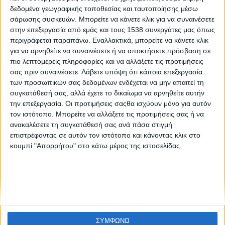
Αγία Σοφία: Οι επόμενες κινήσεις της ελληνικής
δεδομένα γεωγραφικής τοποθεσίας και ταυτοποίησης μέσω
κυβέρνησης απέναντι στην Τουρκία
σάρωσης συσκευών. Μπορείτε να κάνετε κλικ για να συναινέσετε
στην επεξεργασία από εμάς και τους 1538 συνεργάτες μας όπως
περιγράφεται παραπάνω. Εναλλακτικά, μπορείτε να κάνετε κλικ
για να αρνηθείτε να συναινέσετε ή να αποκτήσετε πρόσβαση σε
πιο λεπτομερείς πληροφορίες και να αλλάξετε τις προτιμήσεις
σας πριν συναινέσετε.
Λάβετε υπόψη ότι κάποια επεξεργασία
των προσωπικών σας δεδομένων ενδέχεται να μην απαιτεί τη
συγκατάθεσή σας, αλλά έχετε το δικαίωμα να αρνηθείτε αυτήν
την επεξεργασία. Οι προτιμήσεις σαςθα ισχύουν μόνο για αυτόν
None feed
τον ιστότοπο. Μπορείτε να αλλάξετε τις προτιμήσεις σας ή να
ανακαλέσετε τη συγκατάθεσή σας ανά πάσα στιγμή
επιστρέφοντας σε αυτόν τον ιστότοπο και κάνοντας κλικ στο
κουμπί "Απορρήτου" στο κάτω μέρος της ιστοσελίδας.
CONNECT
NEWSLETTER
ΣΥΜΦΩΝΩ