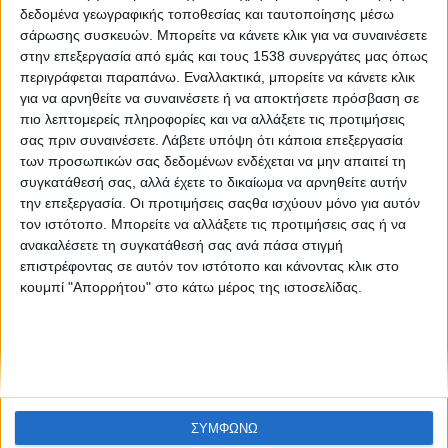
Like like #4
δεδομένα γεωγραφικής τοποθεσίας και ταυτοποίησης μέσω
σάρωσης συσκευών. Μπορείτε να κάνετε κλικ για να συναινέσετε
στην επεξεργασία από εμάς και τους 1538 συνεργάτες μας όπως
περιγράφεται παραπάνω. Εναλλακτικά, μπορείτε να κάνετε κλικ
για να αρνηθείτε να συναινέσετε ή να αποκτήσετε πρόσβαση σε
πιο λεπτομερείς πληροφορίες και να αλλάξετε τις προτιμήσεις
σας πριν συναινέσετε.
Λάβετε υπόψη ότι κάποια επεξεργασία
των προσωπικών σας δεδομένων ενδέχεται να μην απαιτεί τη
συγκατάθεσή σας, αλλά έχετε το δικαίωμα να αρνηθείτε αυτήν
None feed
την επεξεργασία. Οι προτιμήσεις σαςθα ισχύουν μόνο για αυτόν
τον ιστότοπο. Μπορείτε να αλλάξετε τις προτιμήσεις σας ή να
ανακαλέσετε τη συγκατάθεσή σας ανά πάσα στιγμή
επιστρέφοντας σε αυτόν τον ιστότοπο και κάνοντας κλικ στο
CONNECT
κουμπί "Απορρήτου" στο κάτω μέρος της ιστοσελίδας.
NEWSLETTER
ΣΥΜΦΩΝΩ