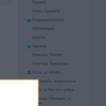
Εργασία
Θέσεις Εργασίας
Επιχειρηματικότητα
Εθελοντισμός
Δράσεις
Αγρονέα
Κοινωνία-Πολιτική
Επιστήμη-Τεχνολογία
Στήλες με άποψη
Συνεργασίες αναγνωστών
Στείλε το δικό σου άρθρο
Εκδόσεις Στέντορας | e-
books