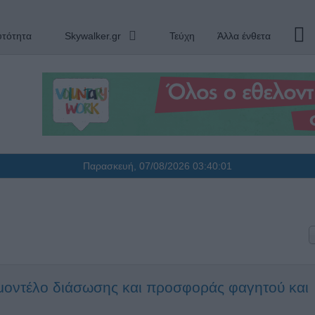
υτότητα
Skywalker.gr
Τεύχη
Άλλα ένθετα
Παρασκευή, 07/08/2026
03:40:02
μοντέλο διάσωσης και προσφοράς φαγητού και