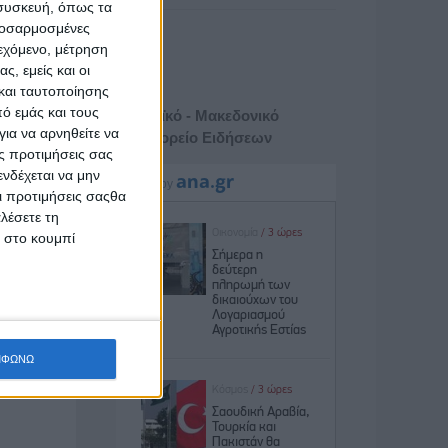
 συσκευή, όπως τα
προσαρμοσμένες
ιεχόμενο, μέτρηση
ς, εμείς και οι
και ταυτοποίησης
ό εμάς και τους
Αθηναϊκό - Μακεδονικό
ια να αρνηθείτε να
Πρακτορείο Ειδήσεων
ς προτιμήσεις σας
νδέχεται να μην
Οι προτιμήσεις σαςθα
λέσετε τη
κ στο κουμπί
ΜΦΩΝΩ