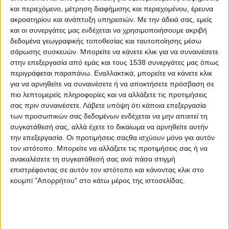
Η προβολή της αυτοεικόνας και της αυτοεκτίμησής μας
και περιεχόμενο, μέτρηση διαφήμισης και περιεχομένου, έρευνα
μέσω του διαδικτύου
ακροατηρίου και ανάπτυξη υπηρεσιών.
Με την άδειά σας, εμείς
και οι συνεργάτες μας ενδέχεται να χρησιμοποιήσουμε ακριβή
δεδομένα γεωγραφικής τοποθεσίας και ταυτοποίησης μέσω
Μαρία Κιουρτσόγλου: «Μου αρέσουν και η Μοντεσσόρι
σάρωσης συσκευών. Μπορείτε να κάνετε κλικ για να συναινέσετε
και η κινόα. Απλά όχι συνέχεια. Χρειάζεται κάτι
στην επεξεργασία από εμάς και τους 1538 συνεργάτες μας όπως
διαφορετικό για να επέρχεται η ισορροπία»
περιγράφεται παραπάνω. Εναλλακτικά, μπορείτε να κάνετε κλικ
για να αρνηθείτε να συναινέσετε ή να αποκτήσετε πρόσβαση σε
πιο λεπτομερείς πληροφορίες και να αλλάξετε τις προτιμήσεις
Μια ιστορία θα σου πω… Το marketing στην εποχή του
σας πριν συναινέσετε.
Λάβετε υπόψη ότι κάποια επεξεργασία
digital
των προσωπικών σας δεδομένων ενδέχεται να μην απαιτεί τη
συγκατάθεσή σας, αλλά έχετε το δικαίωμα να αρνηθείτε αυτήν
την επεξεργασία. Οι προτιμήσεις σαςθα ισχύουν μόνο για αυτόν
Οι ευκαιρίες και οι παγίδες των social media
τον ιστότοπο. Μπορείτε να αλλάξετε τις προτιμήσεις σας ή να
ανακαλέσετε τη συγκατάθεσή σας ανά πάσα στιγμή
επιστρέφοντας σε αυτόν τον ιστότοπο και κάνοντας κλικ στο
Στα Social Media - 1
κουμπί "Απορρήτου" στο κάτω μέρος της ιστοσελίδας.
Στα Social Media, 4-11 Μαρτίου 2019