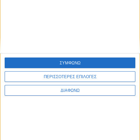
Ψηφιακή αποτοξίνωση και επαγγελματικές ευκαιρίες
None feed
ΣΥΜΦΩΝΩ
ΠΕΡΙΣΣΟΤΕΡΕΣ ΕΠΙΛΟΓΕΣ
CONNECT
ΔΙΑΦΩΝΩ
NEWSLETTER