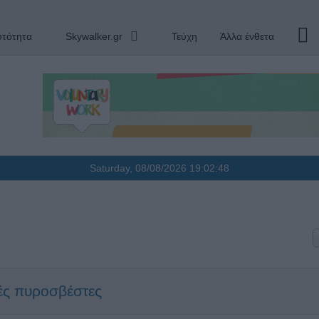
υτότητα
Skywalker.gr
Τεύχη
Άλλα ένθετα
Saturday, 08/08/2026
19:02:48
ές πυροσβέστες