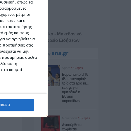
 συσκευή, όπως τα
προσαρμοσμένες
ιεχόμενο, μέτρηση
ς, εμείς και οι
και ταυτοποίησης
ό εμάς και τους
Αθηναϊκό - Μακεδονικό
ια να αρνηθείτε να
Πρακτορείο Ειδήσεων
ς προτιμήσεις σας
νδέχεται να μην
Οι προτιμήσεις σαςθα
λέσετε τη
κ στο κουμπί
ΜΦΩΝΩ