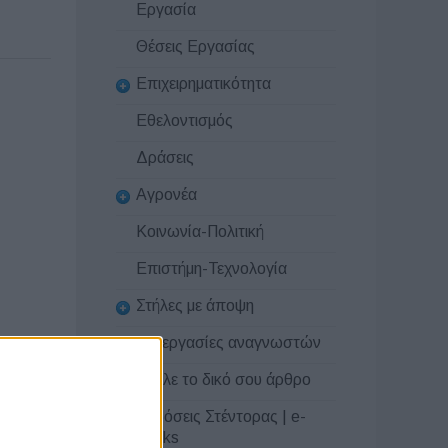
Εργασία
Θέσεις Εργασίας
Επιχειρηματικότητα
Εθελοντισμός
Δράσεις
Αγρονέα
Κοινωνία-Πολιτική
Επιστήμη-Τεχνολογία
Στήλες με άποψη
Συνεργασίες αναγνωστών
Στείλε το δικό σου άρθρο
Εκδόσεις Στέντορας | e-
books