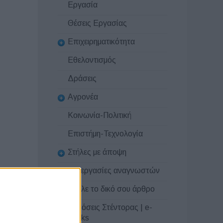
Εργασία
Θέσεις Εργασίας
Επιχειρηματικότητα
Εθελοντισμός
Δράσεις
Αγρονέα
Κοινωνία-Πολιτική
Επιστήμη-Τεχνολογία
Στήλες με άποψη
Συνεργασίες αναγνωστών
Στείλε το δικό σου άρθρο
Εκδόσεις Στέντορας | e-
books