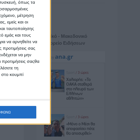
 συσκευή, όπως τα
προσαρμοσμένες
ιεχόμενο, μέτρηση
ς, εμείς και οι
και ταυτοποίησης
ό εμάς και τους
Αθηναϊκό - Μακεδονικό
ια να αρνηθείτε να
Πρακτορείο Ειδήσεων
ς προτιμήσεις σας
νδέχεται να μην
Οι προτιμήσεις σαςθα
λέσετε τη
κ στο κουμπί
ΜΦΩΝΩ