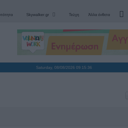
υτότητα
Skywalker.gr
Τεύχη
Άλλα ένθετα
Saturday, 08/08/2026
09:15:36