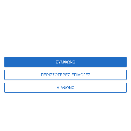
Οι Science Reactors στο Athens Science Festival με το
stand up «Face to Face Science»
None feed
ΣΥΜΦΩΝΩ
ΠΕΡΙΣΣΟΤΕΡΕΣ ΕΠΙΛΟΓΕΣ
CONNECT
ΔΙΑΦΩΝΩ
NEWSLETTER