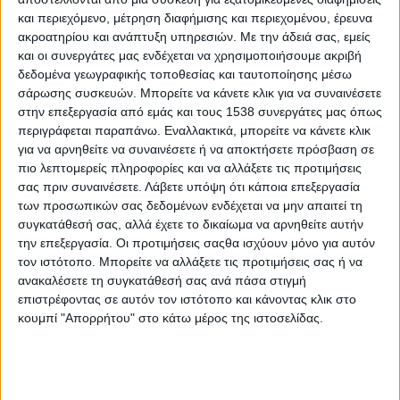
H Eπιστήμη στη σκηνή. Η Επιστήμη αλλιώς!
και περιεχόμενο, μέτρηση διαφήμισης και περιεχομένου, έρευνα
ακροατηρίου και ανάπτυξη υπηρεσιών.
Με την άδειά σας, εμείς
και οι συνεργάτες μας ενδέχεται να χρησιμοποιήσουμε ακριβή
H Eπιστήμη στη σκηνή. Η Επιστήμη αλλιώς!
δεδομένα γεωγραφικής τοποθεσίας και ταυτοποίησης μέσω
σάρωσης συσκευών. Μπορείτε να κάνετε κλικ για να συναινέσετε
στην επεξεργασία από εμάς και τους 1538 συνεργάτες μας όπως
H επιστήμη στη σκηνή… η επιστήμη αλλιώς!
περιγράφεται παραπάνω. Εναλλακτικά, μπορείτε να κάνετε κλικ
για να αρνηθείτε να συναινέσετε ή να αποκτήσετε πρόσβαση σε
Oι Science Reactors επιστρέφουν στο Μουσείο
πιο λεπτομερείς πληροφορίες και να αλλάξετε τις προτιμήσεις
σας πριν συναινέσετε.
Λάβετε υπόψη ότι κάποια επεξεργασία
Ηρακλειδών με μια διαφορετική παράσταση Stand up
των προσωπικών σας δεδομένων ενδέχεται να μην απαιτεί τη
Science
συγκατάθεσή σας, αλλά έχετε το δικαίωμα να αρνηθείτε αυτήν
την επεξεργασία. Οι προτιμήσεις σαςθα ισχύουν μόνο για αυτόν
The Science of CSI: Έγκλημα στο Εργαστήριο
τον ιστότοπο. Μπορείτε να αλλάξετε τις προτιμήσεις σας ή να
ανακαλέσετε τη συγκατάθεσή σας ανά πάσα στιγμή
επιστρέφοντας σε αυτόν τον ιστότοπο και κάνοντας κλικ στο
Οι Science Reactors παρουσιάζουν ένα διαφορετικό
κουμπί "Απορρήτου" στο κάτω μέρος της ιστοσελίδας.
Stand up Science cocktail στο MoMix Bar, σε μία και
μοναδική τους εμφάνιση!