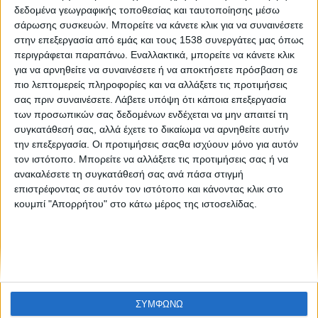
Στα Social Media - 2
δεδομένα γεωγραφικής τοποθεσίας και ταυτοποίησης μέσω
σάρωσης συσκευών. Μπορείτε να κάνετε κλικ για να συναινέσετε
στην επεξεργασία από εμάς και τους 1538 συνεργάτες μας όπως
περιγράφεται παραπάνω. Εναλλακτικά, μπορείτε να κάνετε κλικ
για να αρνηθείτε να συναινέσετε ή να αποκτήσετε πρόσβαση σε
πιο λεπτομερείς πληροφορίες και να αλλάξετε τις προτιμήσεις
σας πριν συναινέσετε.
Λάβετε υπόψη ότι κάποια επεξεργασία
των προσωπικών σας δεδομένων ενδέχεται να μην απαιτεί τη
συγκατάθεσή σας, αλλά έχετε το δικαίωμα να αρνηθείτε αυτήν
None feed
την επεξεργασία. Οι προτιμήσεις σαςθα ισχύουν μόνο για αυτόν
τον ιστότοπο. Μπορείτε να αλλάξετε τις προτιμήσεις σας ή να
ανακαλέσετε τη συγκατάθεσή σας ανά πάσα στιγμή
επιστρέφοντας σε αυτόν τον ιστότοπο και κάνοντας κλικ στο
CONNECT
κουμπί "Απορρήτου" στο κάτω μέρος της ιστοσελίδας.
NEWSLETTER
ΣΥΜΦΩΝΩ