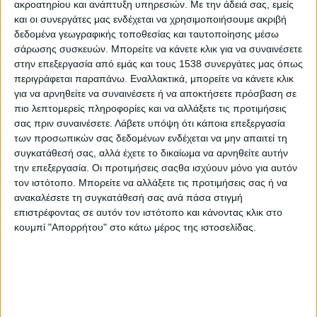
ακροατηρίου και ανάπτυξη υπηρεσιών.
Με την άδειά σας, εμείς
«Μεταπτυχιακό Δίπλωμα Μηχανικών Οικονομίας και
και οι συνεργάτες μας ενδέχεται να χρησιμοποιήσουμε ακριβή
Διοίκησης μέσω Έρευνας» του Πανεπιστημίου Αιγαίου
δεδομένα γεωγραφικής τοποθεσίας και ταυτοποίησης μέσω
σάρωσης συσκευών. Μπορείτε να κάνετε κλικ για να συναινέσετε
στην επεξεργασία από εμάς και τους 1538 συνεργάτες μας όπως
Όλα έτοιμα για την επιστροφή χιλιάδων μαθητών στα
περιγράφεται παραπάνω. Εναλλακτικά, μπορείτε να κάνετε κλικ
θρανία
για να αρνηθείτε να συναινέσετε ή να αποκτήσετε πρόσβαση σε
πιο λεπτομερείς πληροφορίες και να αλλάξετε τις προτιμήσεις
Το Future Business School αποτελεί έναν από τους
σας πριν συναινέσετε.
Λάβετε υπόψη ότι κάποια επεξεργασία
των προσωπικών σας δεδομένων ενδέχεται να μην απαιτεί τη
κορυφαίους εκπαιδευτικούς φορείς στην Ελλάδα,
συγκατάθεσή σας, αλλά έχετε το δικαίωμα να αρνηθείτε αυτήν
προσφέροντας εκπαίδευση υψηλού επιπέδου από το
την επεξεργασία. Οι προτιμήσεις σαςθα ισχύουν μόνο για αυτόν
2000.
τον ιστότοπο. Μπορείτε να αλλάξετε τις προτιμήσεις σας ή να
ανακαλέσετε τη συγκατάθεσή σας ανά πάσα στιγμή
επιστρέφοντας σε αυτόν τον ιστότοπο και κάνοντας κλικ στο
κουμπί "Απορρήτου" στο κάτω μέρος της ιστοσελίδας.
None feed