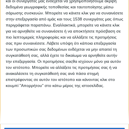
και οι συνεργάτες μας ενδέχεται να χρησιμοποιήσουμε ακριβή
δεδομένα γεωγραφικής τοποθεσίας και ταυτοποίησης μέσω
Συνολικός απολογισμός Προγράμματος Υποστήριξης
σάρωσης συσκευών. Μπορείτε να κάνετε κλικ για να συναινέσετε
Εθελοντικών Ομάδων Δασοπυροπροστασίας (2022-
στην επεξεργασία από εμάς και τους 1538 συνεργάτες μας όπως
2026)
περιγράφεται παραπάνω. Εναλλακτικά, μπορείτε να κάνετε κλικ
για να αρνηθείτε να συναινέσετε ή να αποκτήσετε πρόσβαση σε
πιο λεπτομερείς πληροφορίες και να αλλάξετε τις προτιμήσεις
σας πριν συναινέσετε.
Λάβετε υπόψη ότι κάποια επεξεργασία
των προσωπικών σας δεδομένων ενδέχεται να μην απαιτεί τη
συγκατάθεσή σας, αλλά έχετε το δικαίωμα να αρνηθείτε αυτήν
την επεξεργασία. Οι προτιμήσεις σαςθα ισχύουν μόνο για αυτόν
τον ιστότοπο. Μπορείτε να αλλάξετε τις προτιμήσεις σας ή να
None feed
ανακαλέσετε τη συγκατάθεσή σας ανά πάσα στιγμή
επιστρέφοντας σε αυτόν τον ιστότοπο και κάνοντας κλικ στο
κουμπί "Απορρήτου" στο κάτω μέρος της ιστοσελίδας.
CONNECT