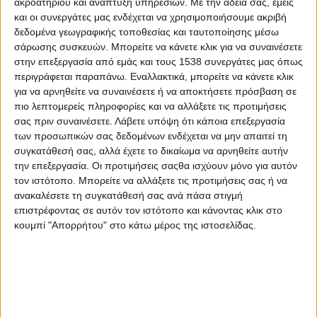
ακροατηρίου και ανάπτυξη υπηρεσιών.
Με την άδειά σας, εμείς
1.200 νέοι εκπαιδεύτηκαν στην επιχειρηματικότητα από
και οι συνεργάτες μας ενδέχεται να χρησιμοποιήσουμε ακριβή
το STARTAB: Ένα πρόγραμμα που διαμορφώνει το
δεδομένα γεωγραφικής τοποθεσίας και ταυτοποίησης μέσω
μέλλον του ελληνικού επιχειρείν
σάρωσης συσκευών. Μπορείτε να κάνετε κλικ για να συναινέσετε
στην επεξεργασία από εμάς και τους 1538 συνεργάτες μας όπως
περιγράφεται παραπάνω. Εναλλακτικά, μπορείτε να κάνετε κλικ
Ονειρικόν: Η νέα ελληνική εταιρία που δίνει έμφαση στη
για να αρνηθείτε να συναινέσετε ή να αποκτήσετε πρόσβαση σε
μυθοπλασία και τη φαντασία
πιο λεπτομερείς πληροφορίες και να αλλάξετε τις προτιμήσεις
σας πριν συναινέσετε.
Λάβετε υπόψη ότι κάποια επεξεργασία
των προσωπικών σας δεδομένων ενδέχεται να μην απαιτεί τη
Πρόγραμμα Startab: Διαμορφώνει επιχειρηματική
συγκατάθεσή σας, αλλά έχετε το δικαίωμα να αρνηθείτε αυτήν
κουλτούρα στους νέους
την επεξεργασία. Οι προτιμήσεις σαςθα ισχύουν μόνο για αυτόν
τον ιστότοπο. Μπορείτε να αλλάξετε τις προτιμήσεις σας ή να
ανακαλέσετε τη συγκατάθεσή σας ανά πάσα στιγμή
επιστρέφοντας σε αυτόν τον ιστότοπο και κάνοντας κλικ στο
κουμπί "Απορρήτου" στο κάτω μέρος της ιστοσελίδας.
None feed